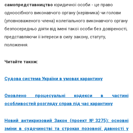
самопредставництво
юридичної особи - це право
одноосібного виконавчого органу (керівника) чи голови
(уповноваженого члена) колегіального виконавчого органу
безпосередньо діяти від імені такої особи без довіреності,
представляючи її інтереси в силу закону, статуту,
положення.
Читайте також:
Судова система України в умовах карантину
Оновлено процесуальні кодекси в частині
особливостей розгляду справ під час карантину
Новий антикризовий Закон (проект №3275): основні
зміни в судочинстві та строках позовної давності у