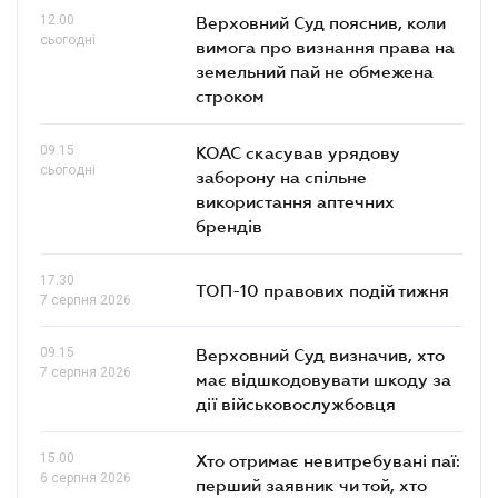
12.00
Верховний Суд пояснив, коли
сьогодні
вимога про визнання права на
земельний пай не обмежена
строком
09.15
КОАС скасував урядову
сьогодні
заборону на спільне
використання аптечних
брендів
17.30
ТОП-10 правових подій тижня
7 серпня 2026
09.15
Верховний Суд визначив, хто
7 серпня 2026
має відшкодовувати шкоду за
дії військовослужбовця
15.00
Хто отримає невитребувані паї:
6 серпня 2026
перший заявник чи той, хто