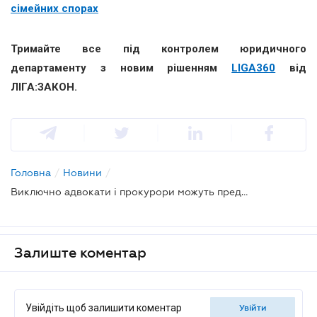
сімейних спорах
Тримайте все під контролем юридичного
департаменту з новим рішенням
LIGA360
від
ЛІГА:ЗАКОН.
Головна
/
Новини
/
Виключно адвокати і прокурори можуть представляти держоргани в судах: ВС
Залиште коментар
Увійдіть щоб залишити коментар
увійти