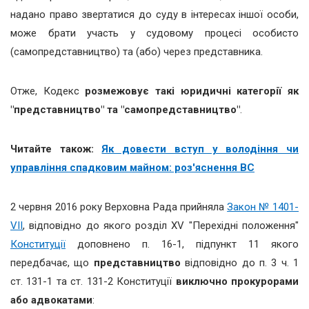
надано право звертатися до суду в інтересах іншої особи,
може брати участь у судовому процесі особисто
(самопредставництво) та (або) через представника.
Отже, Кодекс
розмежовує такі юридичні категорії як
"представництво" та "самопредставництво"
.
Читайте також:
Як довести вступ у володіння чи
управління спадковим майном: роз'яснення ВС
2 червня 2016 року Верховна Рада прийняла
Закон № 1401-
VII
, відповідно до якого розділ XV "Перехідні положення"
Конституції
доповнено п. 16-1, підпункт 11 якого
передбачає, що
представництво
відповідно до п. 3 ч. 1
ст. 131-1 та ст. 131-2 Конституції
виключно прокурорами
або адвокатами
: