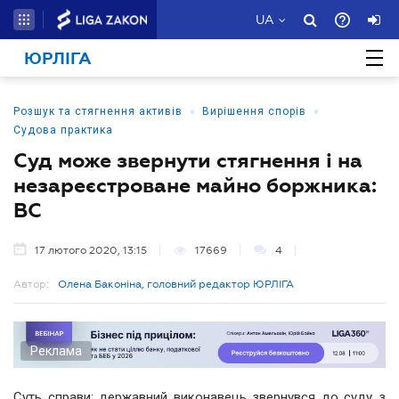
UA
ЮРЛІГА
•
•
Розшук та стягнення активів
Вирішення спорів
Судова практика
Суд може звернути стягнення і на
незареєстроване майно боржника:
ВС
17 лютого 2020, 13:15
17669
4
Автор:
Олена Баконіна, головний редактор ЮРЛІГА
Реклама
Суть справи: державний виконавець звернувся до суду з