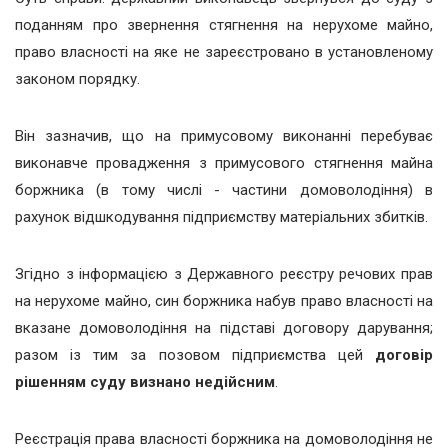
поданням про звернення стягнення на нерухоме майно,
право власності на яке не зареєстровано в установленому
законом порядку.
Він зазначив, що на примусовому виконанні перебуває
виконавче провадження з примусового стягнення майна
боржника (в тому числі - частини домоволодіння) в
рахунок відшкодування підприємству матеріальних збитків.
Згідно з інформацією з Державного реєстру речових прав
на нерухоме майно, син боржника набув право власності на
вказане домоволодіння на підставі договору дарування;
разом із тим за позовом підприємства цей
договір
рішенням суду визнано недійсним
.
Реєстрація права власності боржника на домоволодіння не