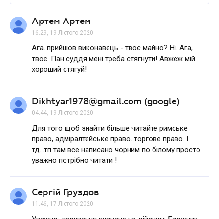
Артем Артем
16.29, 19 Лютого 2020
Ага, прийшов виконавець - твоє майно? Ні. Ага,
твоє. Пан суддя мені треба стягнути! Авжеж мій
хороший стягуй!
Dikhtyar1978@gmail.com (google)
04.44, 19 Лютого 2020
Для того щоб знайти більше читайте римське
право, адміралтейське право, торгове право. І
тд...тп там все написано чорним по білому просто
уважно потрібно читати !
Сергій Груздов
11.46, 17 Лютого 2020
Уважно: дарування визнане не дійсним. Боржник