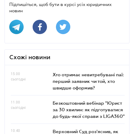
Підпишіться, щоб бути в курсі усіх юридичних
новин
Схожі новини
15.00
Хто отримає невитребувані паї:
сьогодні
перший заявник чи той, хто
швидше оформив?
11.00
Безкоштовний вебінар "Юрист
сьогодні
за 30 хвилин: як підготуватися
до будь-якої справи з LIGA360"
10.40
Верховний Суд роз'яснив, як