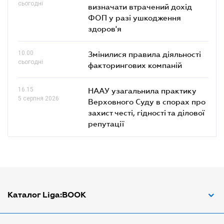
сьогодні
визначати втрачений дохід
ФОП у разі ушкодження
здоров'я
10.00
Змінилися правила діяльності
сьогодні
факторингових компаній
16.15
НААУ узагальнила практику
5 серпня 2026
Верховного Суду в спорах про
захист честі, гідності та ділової
репутації
Каталог Liga:BOOK
Адвокат з трудових спорів