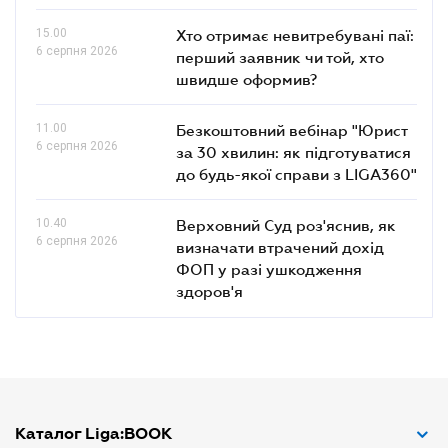
15.00
Хто отримає невитребувані паї:
6 серпня 2026
перший заявник чи той, хто
швидше оформив?
11.00
Безкоштовний вебінар "Юрист
6 серпня 2026
за 30 хвилин: як підготуватися
до будь-якої справи з LIGA360"
10.40
Верховний Суд роз'яснив, як
6 серпня 2026
визначати втрачений дохід
ФОП у разі ушкодження
здоров'я
Каталог Liga:BOOK