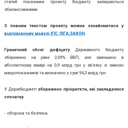
статей показники проекту бюджету залишаються
збалансованими.
З повним текстом проекту можна ознайомитися у
відповідному модулі ІПС ЛІГА:ЗАКОН
.
Граничний обсяг дефіциту
Державного бюджету
збережено на рівні 2,09% ВВП, але зменшено в
абсолютному вимірі на 0,9 млрд грн у зв'язку зі зміною
макропоказників та визначено у сумі 94,3 млрд грн.
У Держбюджеті
збережено пріоритети, які закладалися
спочатку
:
- оборона та безпека;