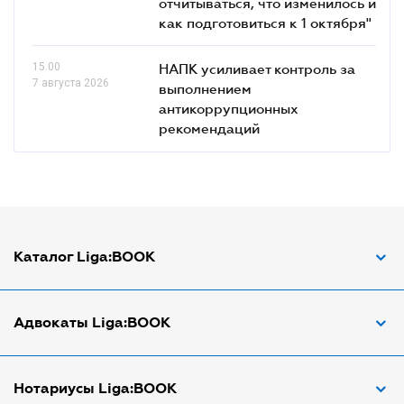
отчитываться, что изменилось и
как подготовиться к 1 октября"
15.00
НАПК усиливает контроль за
7 августа 2026
выполнением
антикоррупционных
рекомендаций
Каталог Liga:BOOK
Адвокат по ДТП
Адвокаты Liga:BOOK
Адвокат по трудовым спорам
Апостиль документов
Адвокаты в Виннице
Нотариусы Liga:BOOK
Арбитражный управляющий
Адвокаты в Днепре