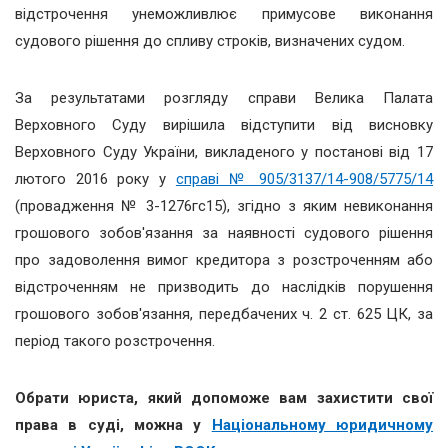
відстрочення унеможливлює примусове виконання
судового рішення до спливу строків, визначених судом.
За результатами розгляду справи Велика Палата
Верховного Суду вирішила відступити від висновку
Верховного Суду України, викладеного у постанові від 17
лютого 2016 року у
справі № 905/3137/14-908/5775/14
(провадження № 3-1276гс15), згідно з яким невиконання
грошового зобов'язання за наявності судового рішення
про задоволення вимог кредитора з розстроченням або
відстроченням не призводить до наслідків порушення
грошового зобов'язання, передбачених ч. 2 ст. 625 ЦК, за
період такого розстрочення.
Обрати юриста, який допоможе вам захистити свої
права в суді, можна у
Національному юридичному