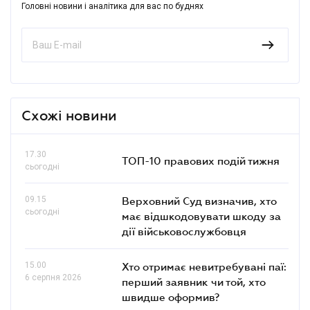
Головні новини і аналітика для вас по буднях
Схожі новини
17.30
ТОП-10 правових подій тижня
сьогодні
09.15
Верховний Суд визначив, хто
сьогодні
має відшкодовувати шкоду за
дії військовослужбовця
15.00
Хто отримає невитребувані паї:
6 серпня 2026
перший заявник чи той, хто
швидше оформив?