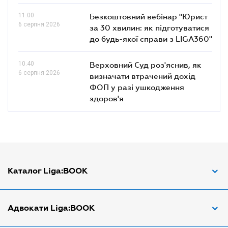
11.00
Безкоштовний вебінар "Юрист
6 серпня 2026
за 30 хвилин: як підготуватися
до будь-якої справи з LIGA360"
10.40
Верховний Суд роз'яснив, як
6 серпня 2026
визначати втрачений дохід
ФОП у разі ушкодження
здоров'я
Каталог Liga:BOOK
Адвокат з трудових спорів
Адвокати Liga:BOOK
Адвокат по ДТП