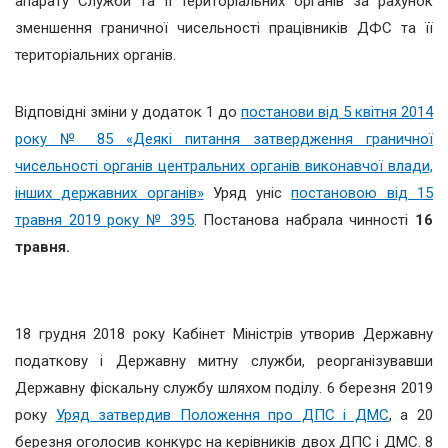
апарату Служби та її територіальних органів за рахунок
зменшення граничної чисельності працівників ДФС та її
територіальних органів.
Відповідні зміни у додаток 1 до
постанови від 5 квітня 2014
року № 85 «Деякі питання затвердження граничної
чисельності органів центральних органів виконавчої влади,
інших державних органів»
Уряд уніс
постановою від 15
травня 2019 року № 395
. Постанова набрала чинності
16
травня.
18 грудня 2018 року Кабінет Міністрів утворив Державну
податкову і Державну митну служби, реорганізувавши
Державну фіскальну службу шляхом поділу. 6 березня 2019
року
Уряд затвердив Положення про ДПС і ДМС
, а 20
березня оголосив конкурс на керівників двох ДПС і ДМС. 8