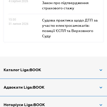
4 серпня 2026
Закон про підтвердження
страхового стажу
15.00
Судова практика щодо ДТП за
31 липня 2026
участю електросамокатів:
позиції ЄСПЛ та Верховного
Суду
Каталог Liga:BOOK
Адвокат з трудових спорів
Адвокати Liga:BOOK
Адвокат по ДТП
Апостіль документів
Адвокати Вінниці
Нотаріуси Liga:BOOK
Арбітражний керуючий