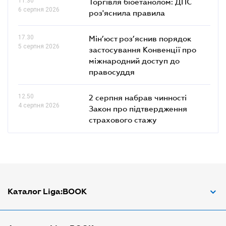
11.30
Торгівля біоетанолом: ДПС
6 серпня 2026
роз'яснила правила
17.30
Мін’юст роз’яснив порядок
5 серпня 2026
застосування Конвенції про
міжнародний доступ до
правосуддя
12.50
2 серпня набрав чинності
4 серпня 2026
Закон про підтвердження
страхового стажу
Каталог Liga:BOOK
Адвокат з трудових спорів