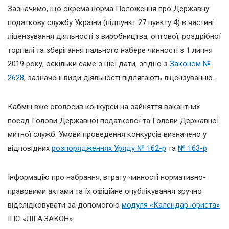
Зазначимо, що окрема норма Положення про Державну
податкову службу України (підпункт 27 пункту 4) в частині
ліцензування діяльності з виробництва, оптової, роздрібної
торгівлі та зберігання пального набере чинності з 1 липня
2019 року, оскільки саме з цієї дати, згідно з
Законом №
2628
, зазначені види діяльності підлягають ліцензуванню.
Кабмін вже оголосив конкурси на зайняття вакантних
посад Голови Державної податкової та Голови Державної
митної служб. Умови проведення конкурсів визначено у
відповідних
розпорядженнях Уряду № 162-р
та
№ 163-р
.
Інформацію про набрання, втрату чинності нормативно-
правовими актами та їх офіційне опублікування зручно
відслідковувати за допомогою
модуля «Календар юриста»
ІПС «ЛІГА:ЗАКОН».