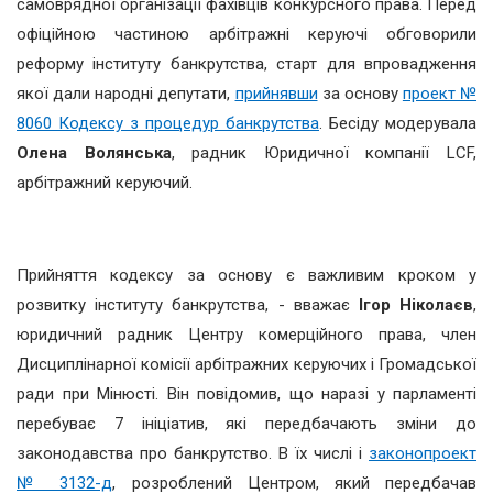
самоврядної організації фахівців конкурсного права. Перед
офіційною частиною арбітражні керуючі обговорили
реформу інституту банкрутства, старт для впровадження
якої дали народні депутати,
прийнявши
за основу
проект №
8060 Кодексу з процедур банкрутства
. Бесіду модерувала
Олена Волянська
, радник Юридичної компанії LCF,
арбітражний керуючий.
Прийняття кодексу за основу є важливим кроком у
розвитку інституту банкрутства, - вважає
Ігор Ніколаєв
,
юридичний радник Центру комерційного права, член
Дисциплінарної комісії арбітражних керуючих і Громадської
ради при Мінюсті. Він повідомив, що наразі у парламенті
перебуває 7 ініціатив, які передбачають зміни до
законодавства про банкрутство. В їх числі і
законопроект
№ 3132-д
, розроблений Центром, який передбачав