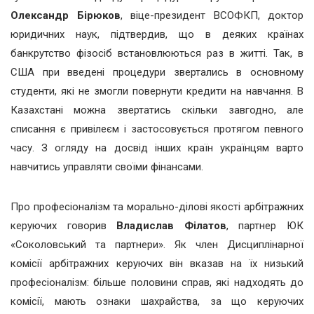
Олександр Бірюков
, віце-президент ВСОФКП, доктор
юридичних наук, підтвердив, що в деяких країнах
банкрутство фізосіб встановлюються раз в житті. Так, в
США при введені процедури звертались в основному
студенти, які не змогли повернути кредити на навчання. В
Казахстані можна звертатись скільки завгодно, але
списання є привілеєм і застосовується протягом певного
часу. З огляду на досвід інших країн українцям варто
навчитись управляти своїми фінансами.
Про професіоналізм та морально-ділові якості арбітражних
керуючих говорив
Владислав Філатов
, партнер ЮК
«Соколовський та партнери». Як член Дисциплінарної
комісії арбітражних керуючих він вказав на їх низький
професіоналізм: більше половини справ, які надходять до
комісії, мають ознаки шахрайства, за що керуючих