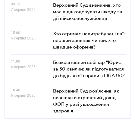
09.15
Верховний Суд визначив, хто
7 серпня 2026
має відшкодовувати шкоду за
дії військовослужбовця
15.00
Хто отримає невитребувані паї:
6 серпня 2026
перший заявник чи той, хто
швидше оформив?
11.00
Безкоштовний вебінар "Юрист
6 серпня 2026
за 30 хвилин: як підготуватися
до будь-якої справи з LIGA360"
10.40
Верховний Суд роз'яснив, як
6 серпня 2026
визначати втрачений дохід
ФОП у разі ушкодження
здоров'я