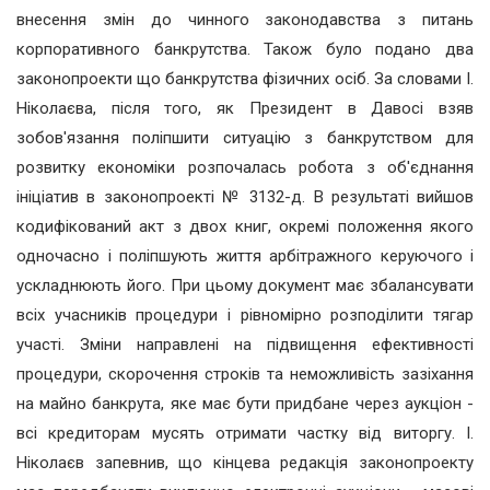
внесення змін до чинного законодавства з питань
корпоративного банкрутства. Також було подано два
законопроекти що банкрутства фізичних осіб. За словами І.
Ніколаєва, після того, як Президент в Давосі взяв
зобов'язання поліпшити ситуацію з банкрутством для
розвитку економіки розпочалась робота з об'єднання
ініціатив в законопроекті № 3132-д. В результаті вийшов
кодифікований акт з двох книг, окремі положення якого
одночасно і поліпшують життя арбітражного керуючого і
ускладнюють його. При цьому документ має збалансувати
всіх учасників процедури і рівномірно розподілити тягар
участі. Зміни направлені на підвищення ефективності
процедури, скорочення строків та неможливість зазіхання
на майно банкрута, яке має бути придбане через аукціон -
всі кредиторам мусять отримати частку від виторгу. І.
Ніколаєв запевнив, що кінцева редакція законопроекту