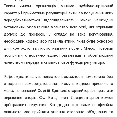
Таким чином організація матиме публічно-правовий
характер і прийматиме регуляторні акти, за порушення яких
передбачатиметься відповідальність. Також необхідно
встановити обов'язкове членство всіх осіб, які отримали
допуск до професії. З огляду на таке регулювання,
необхідний кодекс або правила етики, який буде основою
для контролю за якістю наданих послуг. Мінюст готовий
посприяти створенню єдиної організації з обов'язковим
членством і передати спільноті свої функції регулятора.
Реформувати галузь неплатоспроможності неможливо без
створення саморегулювання, якому в кодексі присвячено
мало, - впевнений
Сергій Донков
, старший юрист практики
вирішення спорів ЮФ Evris, член Дисциплінарної комісії
арбітражних керуючих. Він додав, що саме професійна
спільнота має прийняти рішення стосовно об'єднання та