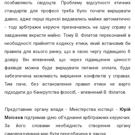
позбавляють свідоцтв. Проблему відсутності етичних
стандартів для професії треба було почати вирішувати
давно, адже перші ліцензії видавались майже автоматично
- тоді арбітражні керуючі призначались на одну справу з
завданням вкрасти майно. Тому В. Філатов переконаний в
необхідності прийняття кодексу етики, який встановив би
правила для всього ринку, що в свою чергу підвищило б
довіру. Він впевнений, що через підвищення цінності
фахівців можна буде вирішувати питання оплати, буде
забезпечена можливість вирішення конфліктів у справах.
Тим паче, без встановлення правил етики не варто
підходити до банкрутства фізосіб, - впевнений В. Філатов.
Представник органу влади - Міністерства юстиції -
Юрій
Моісеєв
підтримав ідею об'єднання арбітражних керуючих.
За його словами необхідність створення органу
самоврядування має бути передбачена в законі.