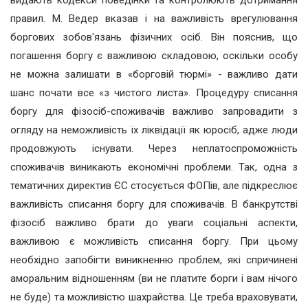
правил. М. Ведер вказав і на важливість врегулювання
боргових зобов'язань фізичних осіб. Він пояснив, що
погашення боргу є важливою складовою, оскільки особу
не можна залишати в «борговій тюрмі» - важливо дати
шанс почати все «з чистого листа». Процедуру списання
боргу для фізосіб-споживачів важливо запровадити з
огляду на неможливість їх ліквідації як юросіб, адже люди
продовжують існувати. Через неплатоспроможність
споживачів виникають економічні проблеми. Так, одна з
тематичних директив ЄС стосується ФОПів, але підкреслює
важливість списання боргу для споживачів. В банкрутстві
фізосіб важливо брати до уваги соціальні аспекти,
важливою є можливість списання боргу. При цьому
необхідно запобігти виникненню проблем, які спричинені
аморальним відношенням (ви не платите борги і вам нічого
не буде) та можливістю шахрайства. Це треба враховувати,