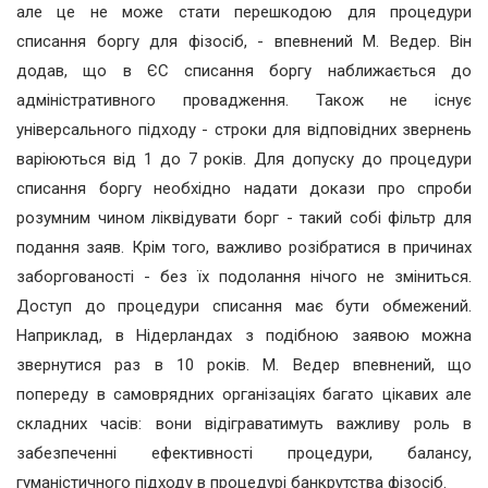
але це не може стати перешкодою для процедури
списання боргу для фізосіб, - впевнений М. Ведер. Він
додав, що в ЄС списання боргу наближається до
адміністративного провадження. Також не існує
універсального підходу - строки для відповідних звернень
варіюються від 1 до 7 років. Для допуску до процедури
списання боргу необхідно надати докази про спроби
розумним чином ліквідувати борг - такий собі фільтр для
подання заяв. Крім того, важливо розібратися в причинах
заборгованості - без їх подолання нічого не зміниться.
Доступ до процедури списання має бути обмежений.
Наприклад, в Нідерландах з подібною заявою можна
звернутися раз в 10 років. М. Ведер впевнений, що
попереду в самоврядних організаціях багато цікавих але
складних часів: вони відіграватимуть важливу роль в
забезпеченні ефективності процедури, балансу,
гуманістичного підходу в процедурі банкрутства фізосіб.