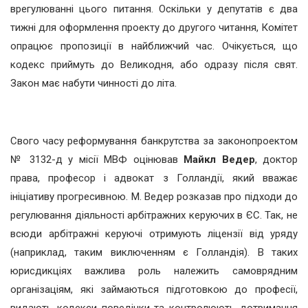
врегулюванні цього питання. Оскільки у депутатів є два
тижні для оформлення проекту до другого читання, Комітет
опрацює пропозиції в найближчий час. Очікується, що
кодекс приймуть до Великодня, або одразу після свят.
Закон має набути чинності до літа.
Свого часу реформування банкрутства за законопроектом
№ 3132-д у місії МВФ оцінював
Майкл Ведер
, доктор
права, професор і адвокат з Голландії, який вважає
ініціативу прогресивною. М. Ведер розказав про підходи до
регулювання діяльності арбітражних керуючих в ЄС. Так, не
всюди арбітражні керуючі отримують ліцензії від уряду
(наприклад, таким виключенням є Голландія). В таких
юрисдикціях важлива роль належить самоврядним
організаціям, які займаються підготовкою до професії,
видають кодекси поведінки та контролюють дотримання