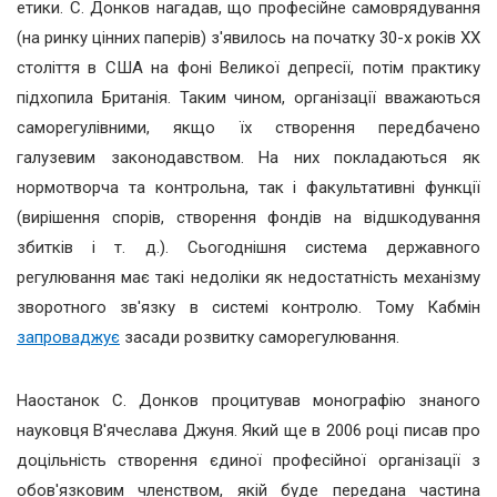
етики. С. Донков нагадав, що професійне самоврядування
(на ринку цінних паперів) з'явилось на початку 30-х років ХХ
століття в США на фоні Великої депресії, потім практику
підхопила Британія. Таким чином, організації вважаються
саморегулівними, якщо їх створення передбачено
галузевим законодавством. На них покладаються як
нормотворча та контрольна, так і факультативні функції
(вирішення спорів, створення фондів на відшкодування
збитків і т. д.). Сьогоднішня система державного
регулювання має такі недоліки як недостатність механізму
зворотного зв'язку в системі контролю. Тому Кабмін
запроваджує
засади розвитку саморегулювання.
Наостанок С. Донков процитував монографію знаного
науковця В'ячеслава Джуня. Який ще в 2006 році писав про
доцільність створення єдиної професійної організації з
обов'язковим членством, якій буде передана частина