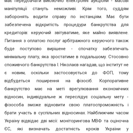
має передбачати виключно електронні аукціони - масові
маніпуляції стануть неможливі. Крім того, суддям
заборонять водити справу по інстанціям. Має бути
забезпечена відкритість процедури банкрутства для
кредиторів: керуючий звітуватиме, яке майно виявлене.
Питання з оплатою послуг арбітражного керуючого також
буде поступово вирішене - спочатку забезпечать
мінімальну плату, яка зростатиме в подальшому. Стосовно
споживчого банкрутства І. Ніколаєв нагадав, що інститут не
є новим, оскільки застосовується до ФОП, тому
відбудеться поширення на фізосіб. Корпоративне
банкрутство має на меті врегулювання економічних
відносин, індивідуальне ж переслідує соціальну мету -
фізособа зможе відновити свою платоспроможність і
брати участь в суспільних відносинах. Найближчим часом
Україну відвідає дві місії: моніторингова МВФ та оціночна
ЄС, які визначать достатність кроків України у