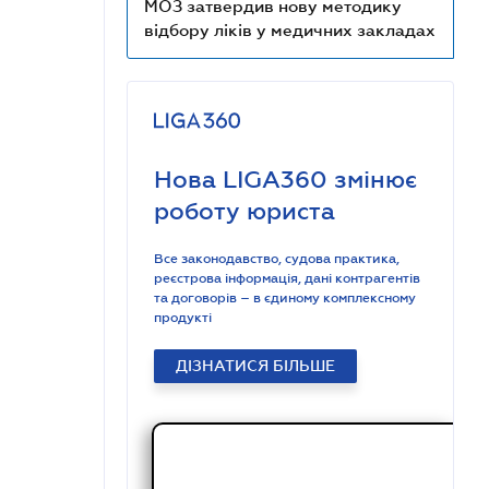
МОЗ затвердив нову методику
відбору ліків у медичних закладах
Нова LIGA360 змінює
роботу юриста
Все законодавство, судова практика,
реєстрова інформація, дані контрагентів
та договорів – в єдиному комплексному
продукті
ДІЗНАТИСЯ БІЛЬШЕ