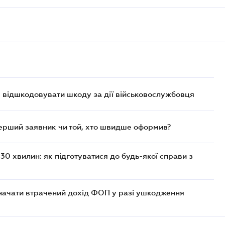
є відшкодовувати шкоду за дії військовослужбовця
перший заявник чи той, хто швидше оформив?
30 хвилин: як підготуватися до будь-якої справи з
значати втрачений дохід ФОП у разі ушкодження