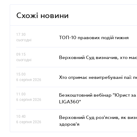
Схожі новини
17.30
ТОП-10 правових подій тижня
сьогодні
09.15
Верховний Суд визначив, хто ма
сьогодні
15.00
Хто отримає невитребувані паї: 
6 серпня 2026
11.00
Безкоштовний вебінар "Юрист за 
6 серпня 2026
LIGA360"
10.40
Верховний Суд роз'яснив, як ви
6 серпня 2026
здоров'я