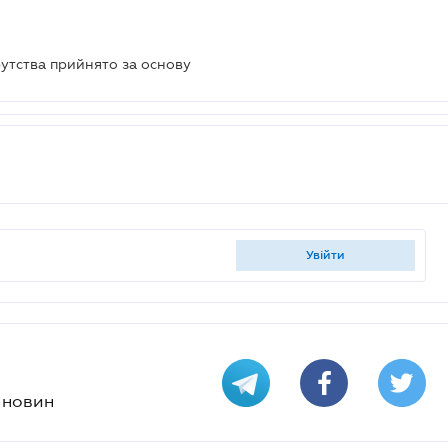
утства прийнято за основу
увійти
х новин