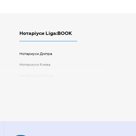
Нотаріуси Liga:BOOK
Нотариуси Дніпра
Нотариуси Києва
Нотаріуси Донецка
Нотаріуси Запоріжжя
Нотаріуси Одеси
Нотаріуси Полтави
Нотаріуси Харкова
Нотаріуси Херсона