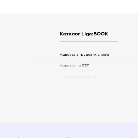
Каталог Liga:BOOK
Адвокат з трудових спорів
Адвокат по ДТП
Апостіль документів
Арбітражний керуючий
Аудитор
Витяг з ЄДР
Державна реєстрація
Довідка про сімейний стан