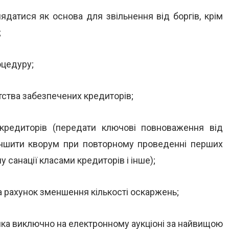
ядатися як основа для звільнення від боргів, крім
;
оцедуру;
тства забезпечених кредиторів;
 кредиторів (передати ключові повноваження від
меншити кворум при повторному проведенні перших
 санації класами кредиторів і інше);
за рахунок зменшення кількості оскаржень;
ика виключно на електронному аукціоні за найвищою