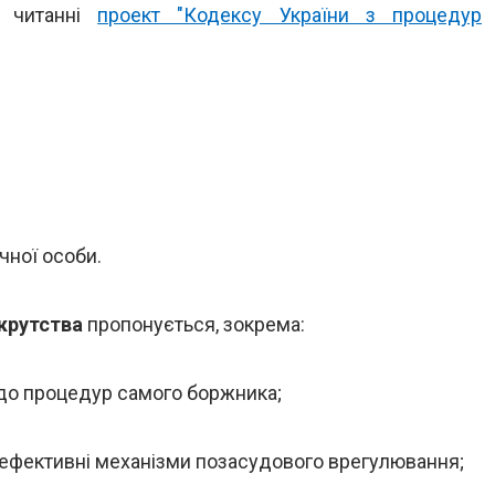
у читанні
проект "Кодексу України з процедур
чної особи.
крутства
пропонується, зокрема:
п до процедур самого боржника;
и ефективні механізми позасудового врегулювання;