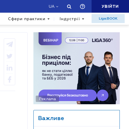
УВІЙТИ
UA
Сфери практики
Індустрії
Liga:BOOK
Реклама
Важливе