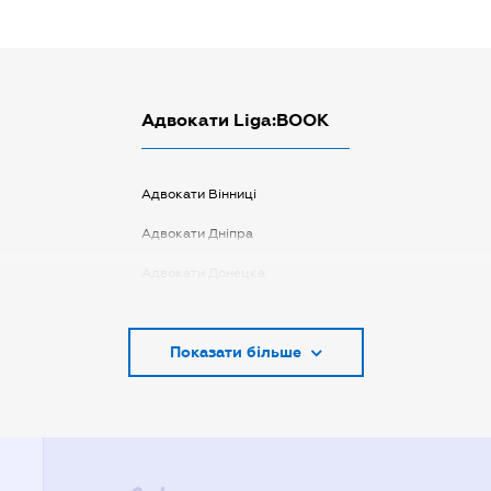
Адвокати Liga:BOOK
Адвокати Вінниці
Адвокати Дніпра
Адвокати Донецка
Адвокати Запоріжжя
Показати більше
Адвокати Києва
Адвокати Луцька
Адвокати Львова
Адвокати Одеси