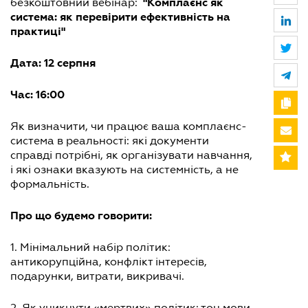
"Комплаєнс як
безкоштовний вебінар:
система: як перевірити ефективність на
практиці"
Дата: 12 серпня
Час: 16:00
Як визначити, чи працює ваша комплаєнс-
система в реальності: які документи
справді потрібні, як організувати навчання,
і які ознаки вказують на системність, а не
формальність.
Про що будемо говорити:
1. Мінімальний набір політик:
антикорупційна, конфлікт інтересів,
подарунки, витрати, викривачі.
2. Як уникнути «мертвих» політик: тон мови,