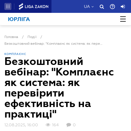
UA
ЮРЛІГА
Головна
/
Події
/
Безкоштовний вебінар: "Комплаєнс як система: як перевірити ефективність на практиці"
КОМПЛАЄНС
Безкоштовний
вебінар: "Комплаєнс
як система: як
перевірити
ефективність на
практиці"
12.08.2025, 16:00
164
0