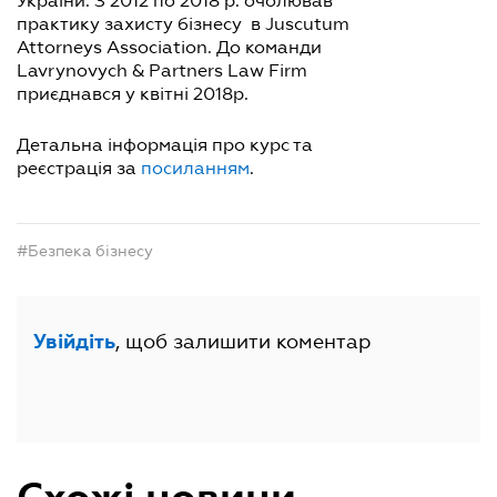
України. З 2012 по 2018 р. очолював
практику захисту бізнесу в Juscutum
Attorneys Association. До команди
Lavrynovych & Partners Law Firm
приєднався у квітні 2018р.
Детальна інформація про курс та
реєстрація за
посиланням
.
#Безпека бізнесу
, щоб залишити коментар
Увійдіть
Схожі новини