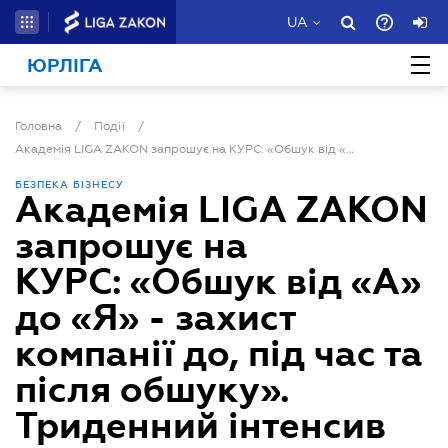
UA
ЮРЛІГА
Головна
/
Події
/
Академія LIGA ZAKON запрошує на КУРС: «Обшук від «А» до «Я» - захист компанії до, під час та після обшуку». Триденний інтенсив
БЕЗПЕКА БІЗНЕСУ
Академія LIGA ZAKON
запрошує на
КУРС: «Обшук від «А»
до «Я» - захист
компанії до, під час та
після обшуку».
Триденний інтенсив