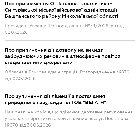
Про призначення О. Павлова начальником
Снігурівської міської військової адміністрації
Баштанського району Миколаївської області
Президент України, Розпорядження №79/2026-рп від
02.07.2026
Про припинення дії дозволу на викиди
забруднюючих речовин в атмосферне повітря
стаціонарними джерелами
Обласна військова адміністрація, Розпорядження №876
від 02.07.2026
Про зупинення дії ліцензії з постачання
природного газу, виданої ТОВ "ВЕГА-Н"
Національна комісія, що здійснює державне регулювання
у сферах енергетики та комунальних послуг, Постанова
№970 від 30.06.2026