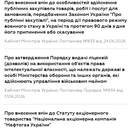
Про внесення змін до особливостей здійснення
публічних закупівель товарів, робіт і послуг для
замовників, передбачених Законом України "Про
публічні закупівлі", на період дії правового режиму
воєнного стану в Україні та протягом 90 днів з дня
його припинення або скасування
Кабінет Міністрів України, Постанова №833 від 24.06.2026
Про затвердження Порядку видачі ліцензій
(дозволів) на використання об'єктів права
інтелектуальної власності, що належать державі в
особі Міністерства оборони та інших органів, які
здійснюють управління військовим майном
Кабінет Міністрів України, Постанова, Порядок №834 від
17.06.2026
Про внесення змін до Статуту акціонерного
товариства "Національна акціонерна компанія
"Нафтогаз України"