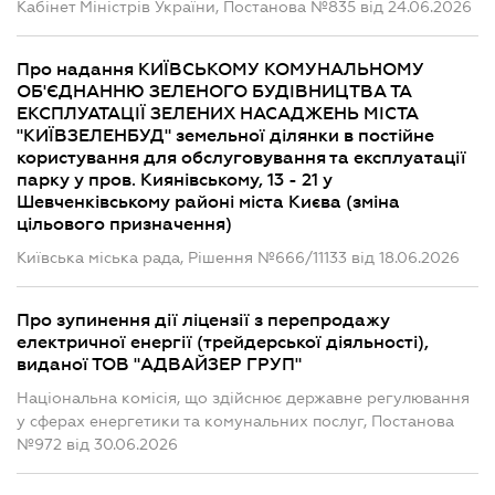
Кабінет Міністрів України, Постанова №835 від 24.06.2026
Про надання КИЇВСЬКОМУ КОМУНАЛЬНОМУ
ОБ'ЄДНАННЮ ЗЕЛЕНОГО БУДІВНИЦТВА ТА
ЕКСПЛУАТАЦІЇ ЗЕЛЕНИХ НАСАДЖЕНЬ МІСТА
"КИЇВЗЕЛЕНБУД" земельної ділянки в постійне
користування для обслуговування та експлуатації
парку у пров. Киянівському, 13 - 21 у
Шевченківському районі міста Києва (зміна
цільового призначення)
Київська міська рада, Рішення №666/11133 від 18.06.2026
Про зупинення дії ліцензії з перепродажу
електричної енергії (трейдерської діяльності),
виданої ТОВ "АДВАЙЗЕР ГРУП"
Національна комісія, що здійснює державне регулювання
у сферах енергетики та комунальних послуг, Постанова
№972 від 30.06.2026