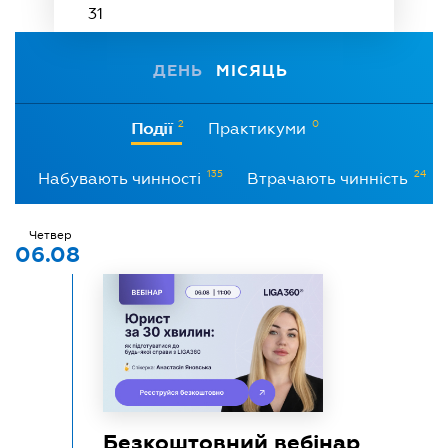
31
ДЕНЬ
МІСЯЦЬ
2
0
Події
Практикуми
135
24
Набувають чинності
Втрачають чинність
Четвер
06.08
Безкоштовний вебінар