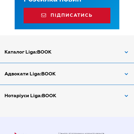
ПІДПИСАТИСЬ
Каталог Liga:BOOK
Адвокат з трудових спорів
Адвокати Liga:BOOK
Адвокат по ДТП
Апостіль документів
Адвокати Вінниці
Нотаріуси Liga:BOOK
Арбітражний керуючий
Адвокати Дніпра
Аудитор
Адвокати Донецка
Нотариуси Дніпра
Витяг з ЄДР
Адвокати Запоріжжя
Нотариуси Києва
Державна реєстрація
Адвокати Києва
Нотаріуси Донецка
Центр підтримки користувачів