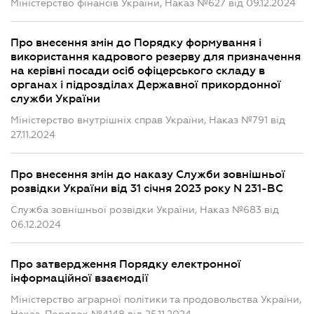
Міністерство фінансів України, Наказ №627 від 09.12.2024
Про внесення змін до Порядку формування і
використання кадрового резерву для призначення
на керівні посади осіб офіцерського складу в
органах і підрозділах Державної прикордонної
служби України
Міністерство внутрішніх справ України, Наказ №791 від
27.11.2024
Про внесення змін до наказу Служби зовнішньої
розвідки України від 31 січня 2023 року N 231-ВС
Служба зовнішньої розвідки України, Наказ №683 від
06.12.2024
Про затвердження Порядку електронної
інформаційної взаємодії
Міністерство аграрної політики та продовольства України,