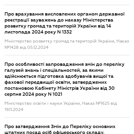
Про врахування висловлених органом державної
реєстрації зауважень до наказу Міністерства
розвитку громад та територій України від 14
листопада 2024 року N 1332
Міністерство розвитку громад та територій України, Наказ
№1428 від 05.12.2024
Про особливості запровадження змін до переліку
галузей знань і спеціальностей, за якими
здійснюється підготовка здобувачів вищої та
фахової передвищої освіти, затверджених
постановою Кабінету Міністрів України від 30
серпня 2024 року N 1021
Міністерство освіти і науки України, Наказ №1625 від
19.11.2024
Про затвердження Змін до Переліку основних
штатних посад осіб офіцерського складу,