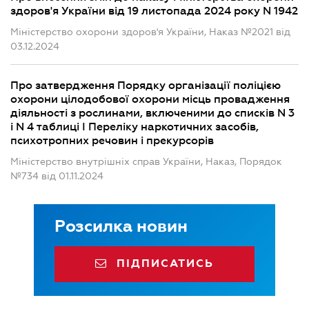
здоров'я України від 19 листопада 2024 року N 1942
Міністерство охорони здоров'я України, Наказ №2021 від
03.12.2024
Про затвердження Порядку організації поліцією
охорони цілодобової охорони місць провадження
діяльності з рослинами, включеними до списків N 3
і N 4 таблиці I Переліку наркотичних засобів,
психотропних речовин і прекурсорів
Міністерство внутрішніх справ України, Наказ, Порядок
№734 від 01.11.2024
Розсилка новин
ПІДПИСАТИСЬ