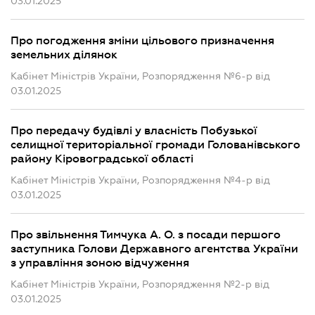
03.01.2025
Про погодження зміни цільового призначення
земельних ділянок
Кабінет Міністрів України, Розпорядження №6-р від
03.01.2025
Про передачу будівлі у власність Побузької
селищної територіальної громади Голованівського
району Кіровоградської області
Кабінет Міністрів України, Розпорядження №4-р від
03.01.2025
Про звільнення Тимчука А. О. з посади першого
заступника Голови Державного агентства України
з управління зоною відчуження
Кабінет Міністрів України, Розпорядження №2-р від
03.01.2025