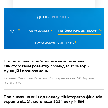
ДЕНЬ
МІСЯЦЬ
0
0
42
Події
Практикуми
Набувають чинності
5
Втрачають чинність
Про можливість забезпечення здійснення
Міністерством розвитку громад та територій
функцій і повноважень
Кабінет Міністрів України, Розпорядження №10-р від
03.01.2025
Про внесення змін до наказу Міністерства фінансів
України від 21 листопада 2024 року N 596