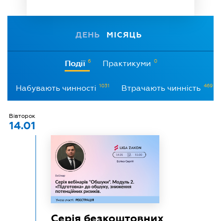
ДЕНЬ
МІСЯЦЬ
6
0
Події
Практикуми
1031
469
Набувають чинності
Втрачають чинність
Вівторок
14.01
Серія безкоштовних