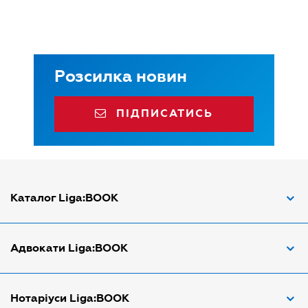
Розсилка новин
ПІДПИСАТИСЬ
Каталог Liga:BOOK
Адвокат з трудових спорів
Адвокати Liga:BOOK
Адвокат по ДТП
Апостіль документів
Адвокати Вінниці
Нотаріуси Liga:BOOK
Арбітражний керуючий
Адвокати Дніпра