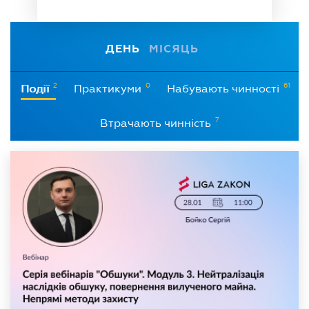
ДЕНЬ
МІСЯЦЬ
2
0
61
Події
Практикуми
Набувають чинності
7
Втрачають чинність