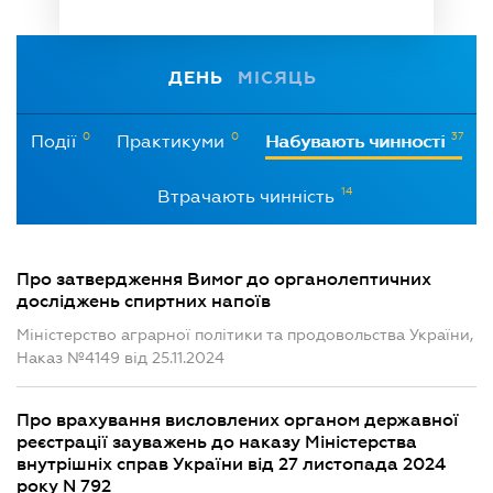
ДЕНЬ
МІСЯЦЬ
0
0
37
Події
Практикуми
Набувають чинності
14
Втрачають чинність
Про затвердження Вимог до органолептичних
досліджень спиртних напоїв
Міністерство аграрної політики та продовольства України,
Наказ №4149 від 25.11.2024
Про врахування висловлених органом державної
реєстрації зауважень до наказу Міністерства
внутрішніх справ України від 27 листопада 2024
року N 792