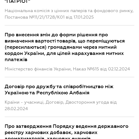
"ПАТРІОТ"
Національна комісія з цінних паперів та фондового ринку,
Постанова №11/21/1728/К01 від 17.01.2025
Про внесення змін до форми рішення про
визначення вартості товарів, що переміщуються
(пересилаються) громадянами через митний
кордон України, для цілей нарахування митних
платежів
Міністерство фінансів України, Наказ №615 від 02.12.2024
Договір про дружбу та співробітництво між
Україною та Республікою Албанія
Країни - учасниці, Договір, Двостороння угода від
28.02.2024
Про затвердження Порядку ведення державного
реєстру харчових добавок, харчових
ароматизаторів, харчових ензимів