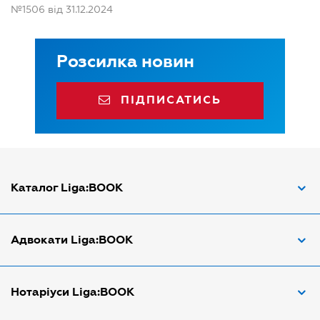
№1506 від 31.12.2024
Розсилка новин
ПІДПИСАТИСЬ
Каталог Liga:BOOK
Адвокат з трудових спорів
Адвокати Liga:BOOK
Адвокат по ДТП
Апостіль документів
Адвокати Вінниці
Нотаріуси Liga:BOOK
Арбітражний керуючий
Адвокати Дніпра