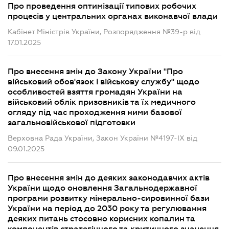
Про проведення оптимізації типових робочих
процесів у центральних органах виконавчої влади
Кабінет Міністрів України, Розпорядження №39-р від
17.01.2025
Про внесення змін до Закону України "Про
військовий обов'язок і військову службу" щодо
особливостей взяття громадян України на
військовий облік призовників та їх медичного
огляду під час проходження ними базової
загальновійськової підготовки
Верховна Рада України, Закон України №4197-IX від
09.01.2025
Про внесення змін до деяких законодавчих актів
України щодо оновлення Загальнодержавної
програми розвитку мінерально-сировинної бази
України на період до 2030 року та регулювання
деяких питань стосовно корисних копалин та