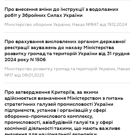
Про внесення зміни до Інструкції з водолазних
робіт у Збройних Силах України
Міністерство оборони України, Наказ №847 від 19.12.2024
Про врахування висловлених органом державної
реєстрації зауважень до наказу Міністерства
розвитку громад та територій України від 31 грудня
2024 року N 1506
Міністерство розвитку громад та територій України, Наказ
№17 від 08.01.2025
Про затвердження Критеріїв, за якими
здійснюється визначення Міністерством з питань
стратегічних галузей промисловості України
підприємств, установ і організацій у сфері
оборонно-промислового комплексу,
промисловості, авіабудівній галузі та у сфері
космічної діяльності такими, що мають важливе
значення для національної економіки