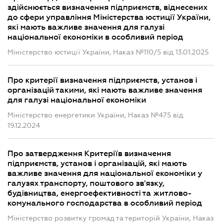
здійснюється визначення підприємств, віднесених
до сфери управління Міністерства юстиції України,
які мають важливе значення для галузі
національної економіки в особливий період
Міністерство юстиції України, Наказ №110/5 від 13.01.2025
Про критерії визначення підприємств, установ і
організацій такими, які мають важливе значення
для галузі національної економіки
Міністерство енергетики України, Наказ №475 від
19.12.2024
Про затвердження Критеріїв визначення
підприємств, установ і організацій, які мають
важливе значення для національної економіки у
галузях транспорту, поштового зв'язку,
будівництва, енергоефективності та житлово-
комунального господарства в особливий період
Міністерство розвитку громад та територій України, Наказ