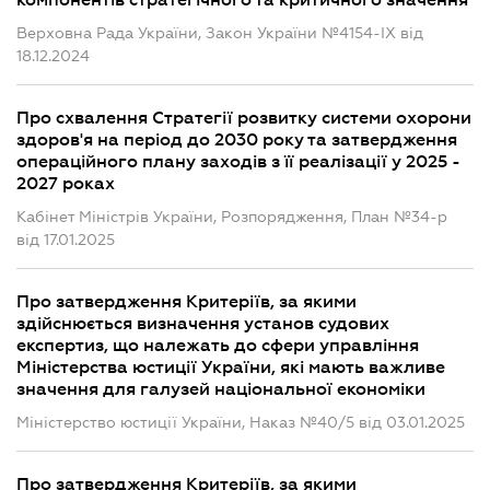
компонентів стратегічного та критичного значення
Верховна Рада України, Закон України №4154-IX від
18.12.2024
Про схвалення Стратегії розвитку системи охорони
здоров'я на період до 2030 року та затвердження
операційного плану заходів з її реалізації у 2025 -
2027 роках
Кабінет Міністрів України, Розпорядження, План №34-р
від 17.01.2025
Про затвердження Критеріїв, за якими
здійснюється визначення установ судових
експертиз, що належать до сфери управління
Міністерства юстиції України, які мають важливе
значення для галузей національної економіки
Міністерство юстиції України, Наказ №40/5 від 03.01.2025
Про затвердження Критеріїв, за якими