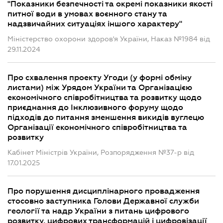
"Показники безпечності та окремі показники якості
питної води в умовах воєнного стану та
надзвичайних ситуаціях іншого характеру"
Міністерство охорони здоров'я України, Наказ №1984 від
29.11.2024
Про схвалення проекту Угоди (у формі обміну
листами) між Урядом України та Організацією
економічного співробітництва та розвитку щодо
приєднання до Інклюзивного форуму щодо
підходів до питання зменшення викидів вуглецю
Організації економічного співробітництва та
розвитку
Кабінет Міністрів України, Розпорядження №37-р від
17.01.2025
Про порушення дисциплінарного провадження
стосовно заступника Голови Державної служби
геології та надр України з питань цифрового
розвитку, цифрових трансформацій і цифровізації