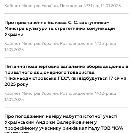
Кабінет Міністрів України, Постанова №31 від 14.01.2025
Про призначення Бєляєва С. С. заступником
Міністра культури та стратегічних комунікацій
України
Кабінет Міністрів України, Розпорядження №33-р від
17.01.2025
Питання позачергових загальних зборів акціонерів
приватного акціонерного товариства
"Нижньодністровська ГЕС", які відбудуться 17 січня
2025 року
Кабінет Міністрів України, Розпорядження №32-р від
17.01.2025
Про погодження наміру набуття істотної участі
Українським Андрієм Валерійовичем у
професійному учаснику ринків капіталу ТОВ "КУА