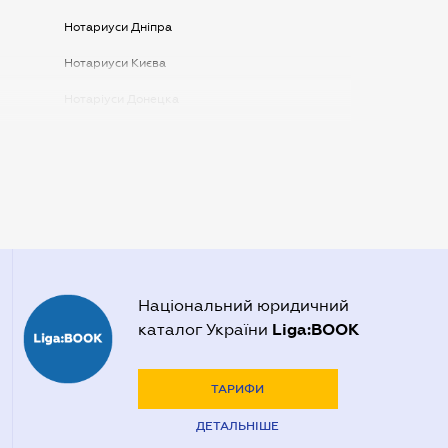
Нотариуси Дніпра
Нотариуси Києва
Нотаріуси Донецка
Нотаріуси Запоріжжя
Нотаріуси Одеси
Нотаріуси Полтави
Нотаріуси Харкова
Нотаріуси Херсона
Національний юридичний
Liga:BOOK
каталог України
ТАРИФИ
ДЕТАЛЬНІШЕ