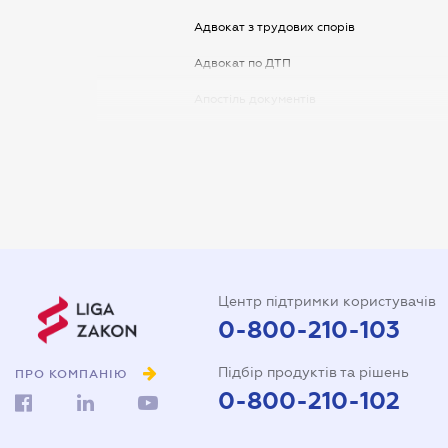
Адвокат з трудових спорів
Адвокат по ДТП
Апостіль документів
Арбітражний керуючий
Аудитор
Витяг з ЄДР
Державна реєстрація
Довідка про сімейний стан
Центр підтримки користувачів
Довіреність на автомобіль
0-800-210-103
Довіреність на представлення
Підбір продуктів та рішень
інтересів в суді
ПРО КОМПАНІЮ
0-800-210-102
Довіреність на реєстрацію
юридичної особи