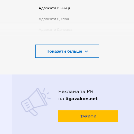
Адвокати Вінниці
Адвокати Дніпра
Адвокати Донецка
Адвокати Запоріжжя
Показати більше
Адвокати Києва
Адвокати Луцька
Адвокати Львова
Адвокати Одеси
Реклама та PR
Адвокати Полтави
ligazakon.net
на
Адвокати Харькова
Адвокаты Кривого Рогу
ТАРИФИ