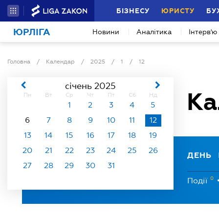
БІЗНЕСУ
ЮРИСТУ
БУ
ЮРЛІГА
Новини
Аналітика
Інтерв'ю
Головна
/
Календар
/
2025
/
1
/
12
січень 2025
Ка
Пн
Вт
Ср
Чт
Пт
Сб
Нд
1
2
3
4
5
6
7
8
9
10
11
12
13
14
15
16
17
18
19
20
21
22
23
24
25
26
ДЕНЬ
27
28
29
30
31
0
Події