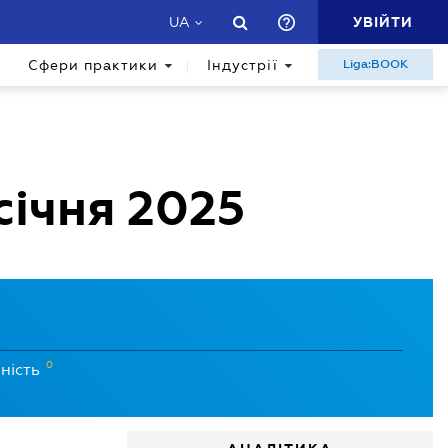
УВІЙТИ
UA
Сфери практики
Індустрії
Liga:BOOK
 січня 2025
0
ність