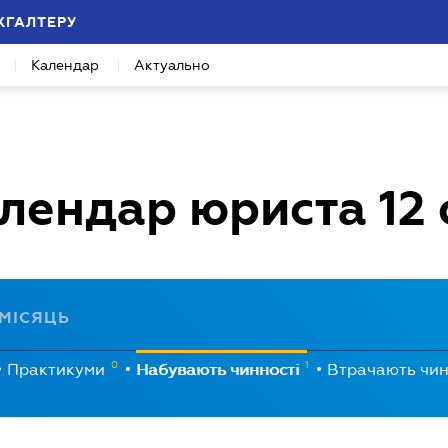
ХГАЛТЕРУ
Календар
Актуально
лендар юриста
12
МІСЯЦЬ
0
1
Практикуми
Набувають чинності
Втрачають чин