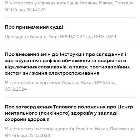
Міністерство у справах ветеранів України, Наказ, Порядок
№375 від 19.11.2024
Про призначення судді
Президент України, Указ №841/2024 від 09.12.2024
Про внесення змін до Інструкції про складання і
застосування графіків обмеження та аварійного
відключення споживачів, а також протиаварійних
систем зниження електроспоживання
Міністерство енергетики України, Наказ №453 від
03.12.2024
Про затвердження Типового положення про Центр
ментального (психічного) здоров'я у закладі
охорони здоров'я
Міністерство охорони здоров'я України, Наказ, Положення
№1796 від 25.10.2024