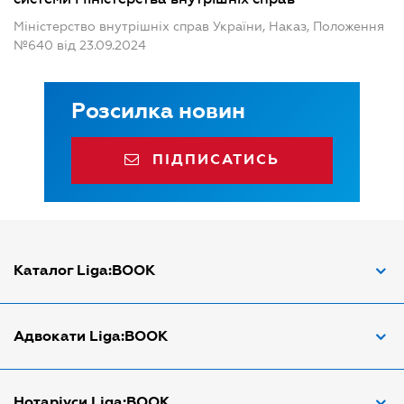
Міністерство внутрішніх справ України, Наказ, Положення
№640 від 23.09.2024
Розсилка новин
ПІДПИСАТИСЬ
Каталог Liga:BOOK
Адвокат з трудових спорів
Адвокати Liga:BOOK
Адвокат по ДТП
Апостіль документів
Адвокати Вінниці
Нотаріуси Liga:BOOK