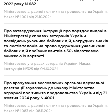
2022 року N 682
Міністерство аграрної політики та продовольства України,
Наказ №4001 від 21.10.2024
Про затвердження Інструкції про порядок видачі в
Міністерстві у справах ветеранів України
посвідчень учасника бойових дій, нагрудних знаків
та листів талонів на право одержання учасниками
бойових дій проїзних квитків з 50-відсотковою
знижкою їх вартості
Міністерство у справах ветеранів України, Наказ,
Інструкція №325 від 04.10.2024
Про врахування висловлених органом державної
реєстрації зауважень до наказу Міністерства
аграрної політики та продовольства України від 21
жовтня 2024 року N 4001
Міністерство аграрної політики та продовольства України,
Наказ №4083 від 08.11.2024