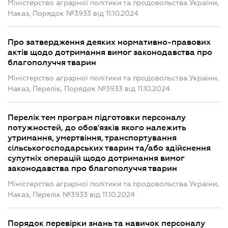
Міністерство аграрної політики та продовольства України,
Наказ, Порядок №3933 від 11.10.2024
Про затвердження деяких нормативно-правових
актів щодо дотримання вимог законодавства про
благополуччя тварин
Міністерство аграрної політики та продовольства України,
Наказ, Перелік, Порядок №3933 від 11.10.2024
Перелік тем програм підготовки персоналу
потужностей, до обов'язків якого належить
утримання, умертвіння, транспортування
сільськогосподарських тварин та/або здійснення
супутніх операцій щодо дотримання вимог
законодавства про благополуччя тварин
Міністерство аграрної політики та продовольства України,
Наказ, Перелік №3933 від 11.10.2024
Порядок перевірки знань та навичок персоналу