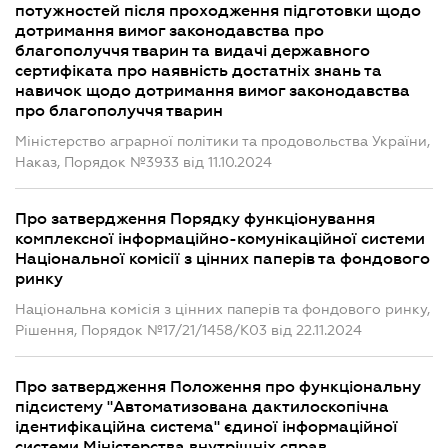
потужностей після проходження підготовки щодо
дотримання вимог законодавства про
благополуччя тварин та видачі державного
сертифіката про наявність достатніх знань та
навичок щодо дотримання вимог законодавства
про благополуччя тварин
Міністерство аграрної політики та продовольства України,
Наказ, Порядок №3933 від 11.10.2024
Про затвердження Порядку функціонування
комплексної інформаційно-комунікаційної системи
Національної комісії з цінних паперів та фондового
ринку
Національна комісія з цінних паперів та фондового ринку,
Рішення, Порядок №17/21/1458/К03 від 22.11.2024
Про затвердження Положення про функціональну
підсистему "Автоматизована дактилоскопічна
ідентифікаційна система" єдиної інформаційної
системи Міністерства внутрішніх справ