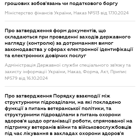
грошових зобов'язань чи податкового боргу
Міністерство фінансів України, Наказ №513 від 17.10.2024
Про затвердження форм документів, що
складаються при проведенні заходів державного
нагляду (контролю) за дотриманням вимог
законодавства у сферах електронної ідентифікації
та електронних довірчих послуг
Адміністрація Державної служби спеціального зв'язку та
захисту інформації України, Наказ, Форма, Акт, Припис
№579 від 16.10.2024
Про затвердження Порядку взаємодії між
структурними підрозділами, на які покладено
функції з питань ветеранської політики, та
структурними підрозділами з питань охорони
здоров'я щодо організації роботи, спрямованої на
підтримку ветеранів війни та військовослужбовців
під час лікування в закладах охорони здоров'я