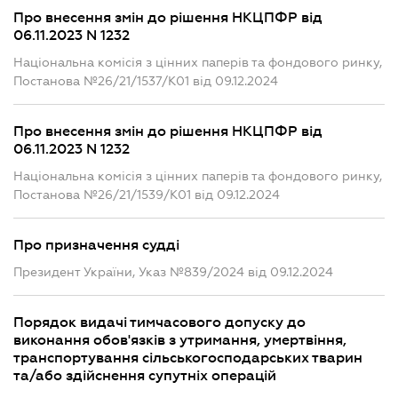
Про внесення змін до рішення НКЦПФР від
06.11.2023 N 1232
Національна комісія з цінних паперів та фондового ринку,
Постанова №26/21/1537/К01 від 09.12.2024
Про внесення змін до рішення НКЦПФР від
06.11.2023 N 1232
Національна комісія з цінних паперів та фондового ринку,
Постанова №26/21/1539/К01 від 09.12.2024
Про призначення судді
Президент України, Указ №839/2024 від 09.12.2024
Порядок видачі тимчасового допуску до
виконання обов'язків з утримання, умертвіння,
транспортування сільськогосподарських тварин
та/або здійснення супутніх операцій