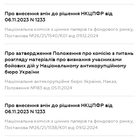
Про внесення змін до рішення НКЦПФР від
06.11.2023 N 1233
Національна комісія з цінних паперів та фондового ринку,
Постанова №26/21/1540/К01 від 09.12.2024
Про затвердження Положення про комісію з питань
розгляду матеріалів про визнання учасниками
бойових дій у Національному антикорупційному
бюро України
Національне антикорупційне бюро України, Наказ,
Положення №183 від 05.11.2024
Про внесення змін до рішення НКЦПФР від
06.11.2023 N 1233
Національна комісія з цінних паперів та фондового ринку,
Постанова №26/21/1538/К01 від 09.12.2024