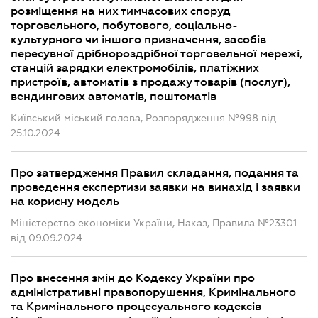
розміщення на них тимчасових споруд
торговельного, побутового, соціально-
культурного чи іншого призначення, засобів
пересувної дрібнороздрібної торговельної мережі,
станцій зарядки електромобілів, платіжних
пристроїв, автоматів з продажу товарів (послуг),
вендингових автоматів, поштоматів
Київський міський голова, Розпорядження №998 від
25.10.2024
Про затвердження Правил складання, подання та
проведення експертизи заявки на винахід і заявки
на корисну модель
Міністерство економіки України, Наказ, Правила №23301
від 09.09.2024
Про внесення змін до Кодексу України про
адміністративні правопорушення, Кримінального
та Кримінального процесуального кодексів