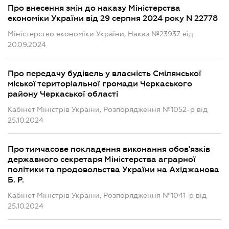
Про внесення змін до наказу Міністерства
економіки України від 29 серпня 2024 року N 22778
Міністерство економіки України, Наказ №23937 від
20.09.2024
Про передачу будівель у власність Смілянської
міської територіальної громади Черкаського
району Черкаської області
Кабінет Міністрів України, Розпорядження №1052-р від
25.10.2024
Про тимчасове покладення виконання обов'язків
державного секретаря Міністерства аграрної
політики та продовольства України на Ахіджанова
Б. Р.
Кабінет Міністрів України, Розпорядження №1041-р від
25.10.2024