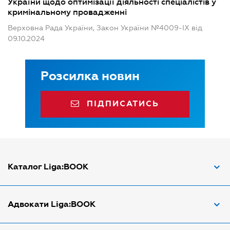
України щодо оптимізації діяльності спеціалістів у
кримінальному провадженні
Верховна Рада України, Закон України №4009-IX від
09.10.2024
Розсилка новин
ПІДПИСАТИСЬ
Каталог Liga:BOOK
Адвокат з трудових спорів
Адвокати Liga:BOOK
Адвокат по ДТП
Апостіль документів
Адвокати Вінниці