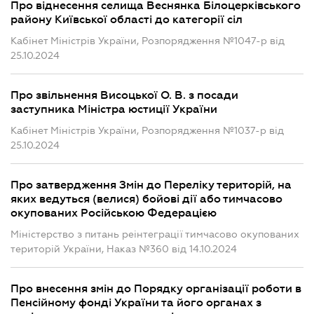
Про віднесення селища Веснянка Білоцерківського
району Київської області до категорії сіл
Кабінет Міністрів України, Розпорядження №1047-р від
25.10.2024
Про звільнення Висоцької О. В. з посади
заступника Міністра юстиції України
Кабінет Міністрів України, Розпорядження №1037-р від
25.10.2024
Про затвердження Змін до Переліку територій, на
яких ведуться (велися) бойові дії або тимчасово
окупованих Російською Федерацією
Міністерство з питань реінтеграції тимчасово окупованих
територій України, Наказ №360 від 14.10.2024
Про внесення змін до Порядку організації роботи в
Пенсійному фонді України та його органах з