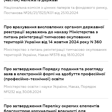
(часток) належать державі"
Національна комісія з цінних паперів та фондового ринку,
Постанова №26/21/1323/К01 від 25.10.2024
Про врахування висловлених органом державної
реєстрації зауважень до наказу Міністерства з
питань реінтеграції тимчасово окупованих
територій України від 14 жовтня 2024 року N 360
Міністерство з питань реінтеграції тимчасово окупованих
територій України, Наказ №378 від 18.10.2024
Про затвердження Порядку подання та розгляду
заяв в електронній формі на здобуття професійної
(професійно-технічної) освіти
Міністерство освіти і науки України, Наказ, Порядок
№1232 від 30.08.2024
Про затвердження Переліку окремих елементів
благоустрою комунальної власності для