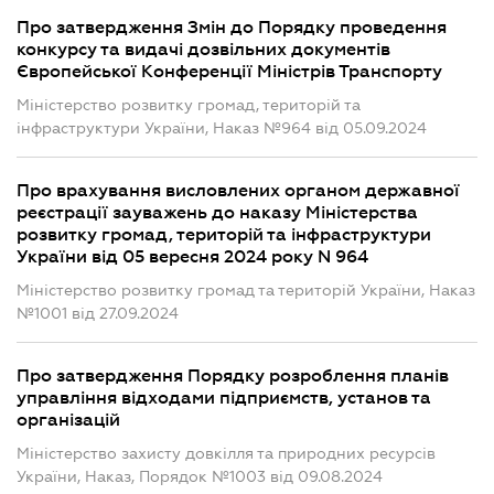
Про затвердження Змін до Порядку проведення
конкурсу та видачі дозвільних документів
Європейської Конференції Міністрів Транспорту
Міністерство розвитку громад, територій та
інфраструктури України, Наказ №964 від 05.09.2024
Про врахування висловлених органом державної
реєстрації зауважень до наказу Міністерства
розвитку громад, територій та інфраструктури
України від 05 вересня 2024 року N 964
Міністерство розвитку громад та територій України, Наказ
№1001 від 27.09.2024
Про затвердження Порядку розроблення планів
управління відходами підприємств, установ та
організацій
Міністерство захисту довкілля та природних ресурсів
України, Наказ, Порядок №1003 від 09.08.2024