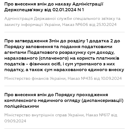
Про внесення змін до наказу Адміністрації
Держспецзв'язку від 02.01.2024 N 1
Адміністрація Державної служби спеціального зв'язку та
захисту інформації України, Наказ №606 від 25.10.2024
Про затвердження Змін до розділу 1 додатка 2 до
Порядку заповнення та подання податковими
агентами Податкового розрахунку сум доходу,
нарахованого (сплаченого) на користь платників
податків - фізичних осіб, і сум утриманого з них
податку, а також сум нарахованого єдиного внеску
Міністерство фінансів України, Наказ №435 від 10.09.2024
Про внесення змін до Порядку проходження
комплексного медичного огляду (диспансеризації)
поліцейськими
Міністерство внутрішніх справ України, Наказ №617 від
09.09.2024