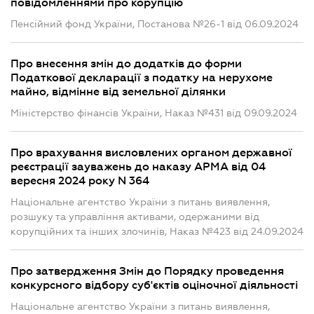
повідомленнями про корупцію
Пенсійний фонд України, Постанова №26-1 від 06.09.2024
Про внесення змін до додатків до форми
Податкової декларації з податку на нерухоме
майно, відмінне від земельної ділянки
Міністерство фінансів України, Наказ №431 від 09.09.2024
Про врахування висловлених органом державної
реєстрації зауважень до наказу АРМА від 04
вересня 2024 року N 364
Національне агентство України з питань виявлення,
розшуку та управління активами, одержаними від
корупційних та інших злочинів, Наказ №423 від 24.09.2024
Про затвердження Змін до Порядку проведення
конкурсного відбору суб'єктів оціночної діяльності
Національне агентство України з питань виявлення,