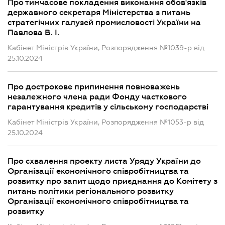
Про тимчасове покладення виконання обов'язків
державного секретаря Міністерства з питань
стратегічних галузей промисловості України на
Павлова В. І.
Кабінет Міністрів України, Розпорядження №1039-р від
25.10.2024
Про дострокове припинення повноважень
незалежного члена ради Фонду часткового
гарантування кредитів у сільському господарстві
Кабінет Міністрів України, Розпорядження №1053-р від
25.10.2024
Про схвалення проекту листа Уряду України до
Організації економічного співробітництва та
розвитку про запит щодо приєднання до Комітету з
питань політики регіонального розвитку
Організації економічного співробітництва та
розвитку