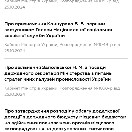
Кабінет Міністрів України, Розпорядження №1051-р від
25.10.2024
Про призначення Канцурака В. В. першим
заступником Голови Національної соціальної
сервісної служби України
Кабінет Міністрів України, Розпорядження №1049-р від
25.10.2024
Про звільнення Запольської Н. М. з посади
державного секретаря Міністерства з питань
стратегічних галузей промисловості України
Кабінет Міністрів України, Розпорядження №1038-р від
25.10.2024
Про затвердження розподілу обсягу додаткової
дотації з державного бюджету місцевим бюджетам
на здійснення повноважень органів місцевого
самоврядування на деокупованих, тимчасово