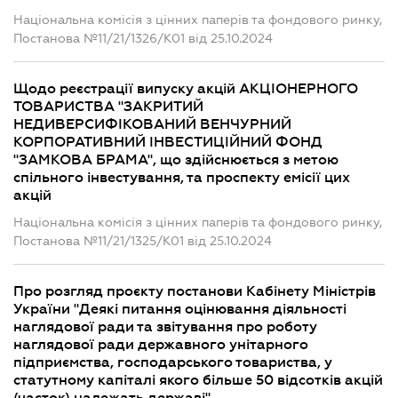
Національна комісія з цінних паперів та фондового ринку,
Постанова №11/21/1326/К01 від 25.10.2024
Щодо реєстрації випуску акцій АКЦІОНЕРНОГО
ТОВАРИСТВА "ЗАКРИТИЙ
НЕДИВЕРСИФІКОВАНИЙ ВЕНЧУРНИЙ
КОРПОРАТИВНИЙ ІНВЕСТИЦІЙНИЙ ФОНД
"ЗАМКОВА БРАМА", що здійснюється з метою
спільного інвестування, та проспекту емісії цих
акцій
Національна комісія з цінних паперів та фондового ринку,
Постанова №11/21/1325/К01 від 25.10.2024
Про розгляд проєкту постанови Кабінету Міністрів
України "Деякі питання оцінювання діяльності
наглядової ради та звітування про роботу
наглядової ради державного унітарного
підприємства, господарського товариства, у
статутному капіталі якого більше 50 відсотків акцій