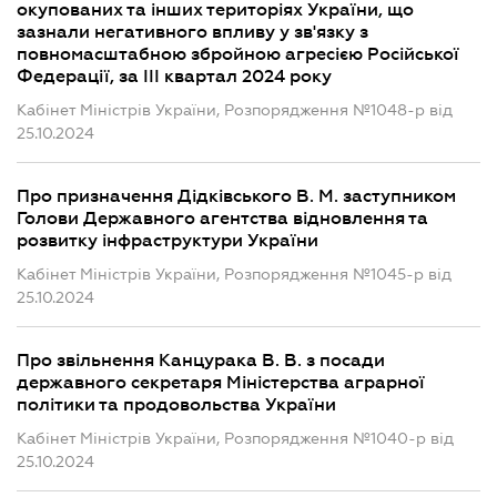
окупованих та інших територіях України, що
зазнали негативного впливу у зв'язку з
повномасштабною збройною агресією Російської
Федерації, за III квартал 2024 року
Кабінет Міністрів України, Розпорядження №1048-р від
25.10.2024
Про призначення Дідківського В. М. заступником
Голови Державного агентства відновлення та
розвитку інфраструктури України
Кабінет Міністрів України, Розпорядження №1045-р від
25.10.2024
Про звільнення Канцурака В. В. з посади
державного секретаря Міністерства аграрної
політики та продовольства України
Кабінет Міністрів України, Розпорядження №1040-р від
25.10.2024