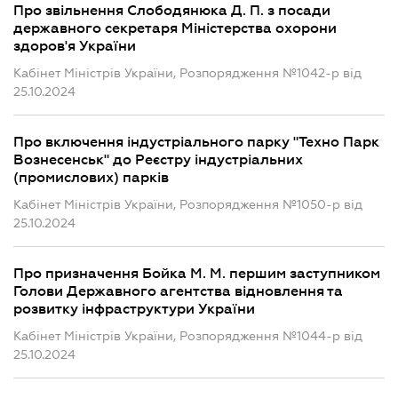
Про звільнення Слободянюка Д. П. з посади
державного секретаря Міністерства охорони
здоров'я України
Кабінет Міністрів України, Розпорядження №1042-р від
25.10.2024
Про включення індустріального парку "Техно Парк
Вознесенськ" до Реєстру індустріальних
(промислових) парків
Кабінет Міністрів України, Розпорядження №1050-р від
25.10.2024
Про призначення Бойка М. М. першим заступником
Голови Державного агентства відновлення та
розвитку інфраструктури України
Кабінет Міністрів України, Розпорядження №1044-р від
25.10.2024