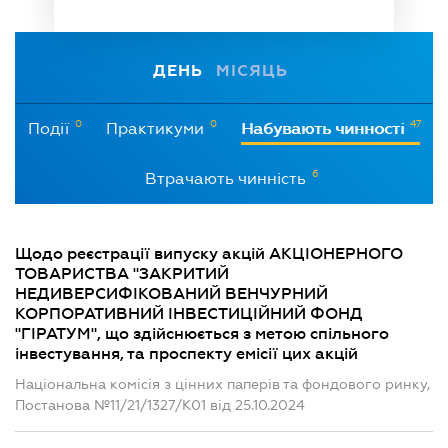
ДЕНЬ
МІСЯЦЬ
0
0
47
Події
Практикуми
Набувають чинності
6
Втрачають чинність
Щодо реєстрації випуску акцій АКЦІОНЕРНОГО
ТОВАРИСТВА "ЗАКРИТИЙ
НЕДИВЕРСИФІКОВАНИЙ ВЕНЧУРНИЙ
КОРПОРАТИВНИЙ ІНВЕСТИЦІЙНИЙ ФОНД
"ГІРАТУМ", що здійснюється з метою спільного
інвестування, та проспекту емісії цих акцій
Національна комісія з цінних паперів та фондового ринку,
Постанова №11/21/1327/К01 від 25.10.2024