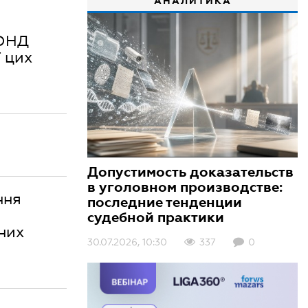
АНАЛИТИКА
ОНД
ї цих
Допустимость доказательств
в уголовном производстве:
ння
последние тенденции
судебной практики
 них
30.07.2026, 10:30
337
0