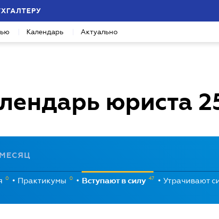
УХГАЛТЕРУ
вью
Календарь
Актуально
лендарь юриста
2
МЕСЯЦ
0
0
47
я
Практикумы
Вступают в силу
Утрачивают с