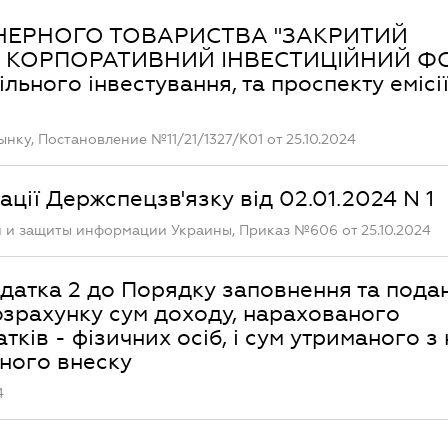
ЦІОНЕРНОГО ТОВАРИСТВА "ЗАКРИТИЙ
 КОРПОРАТИВНИЙ ІНВЕСТИЦІЙНИЙ Ф
льного інвестування, та проспекту емісі
ку, Постановление №11/21/1327/К01 от 25.10.2024
ації Держспецзв'язку від 02.01.2024 N 1
 и защиты информации Украины, Приказ №606 от 25.10.2024
одатка 2 до Порядку заповнення та пода
зрахунку сум доходу, нарахованого
тків - фізичних осіб, і сум утриманого з
иного внеску
4