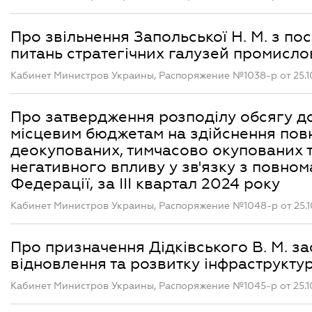
Про звільнення Запольської Н. М. з по
питань стратегічних галузей промисло
Кабинет Министров Украины, Распоряжение №1038-р от 25.1
Про затвердження розподілу обсягу д
місцевим бюджетам на здійснення пов
деокупованих, тимчасово окупованих т
негативного впливу у зв'язку з повно
Федерації, за III квартал 2024 року
Кабинет Министров Украины, Распоряжение №1048-р от 25.1
Про призначення Дідківського В. М. з
відновлення та розвитку інфраструкту
Кабинет Министров Украины, Распоряжение №1045-р от 25.1