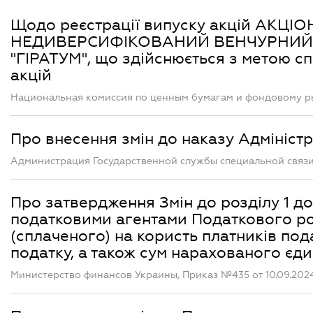
Щодо реєстрації випуску акцій АК
НЕДИВЕРСИФІКОВАНИЙ ВЕНЧУРНИЙ
"ГІРАТУМ", що здійснюється з метою спі
акцій
Национальная комиссия по ценным бумагам и фондовому рын
Про внесення змін до наказу Адміністр
Администрация Государственной службы специальной связи
Про затвердження Змін до розділу 1 д
податковими агентами Податкового ро
(сплаченого) на користь платників пода
податку, а також сум нарахованого єд
Министерство финансов Украины, Приказ №435 от 10.09.202