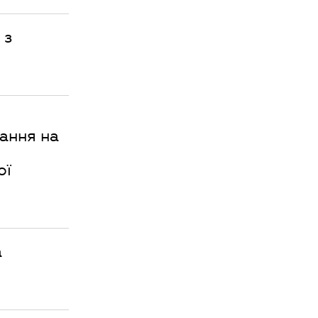
 з
ання на
ої
а