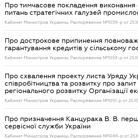
Про тимчасове покладення виконання о
питань стратегічних галузей промислово
Кабинет Министров Украины, Распоряжение №1039-р от 25.1
Про дострокове припинення повноваж
гарантування кредитів у сільському го
Кабинет Министров Украины, Распоряжение №1053-р от 25.1
Про схвалення проекту листа Уряду Ук
співробітництва та розвитку про запит
регіонального розвитку Організації ек
Кабинет Министров Украины, Распоряжение №1051-р от 25.1
Про призначення Канцурака В. В. перш
сервісної служби України
Кабинет Министров Украины, Распоряжение №1049-р от 25.1