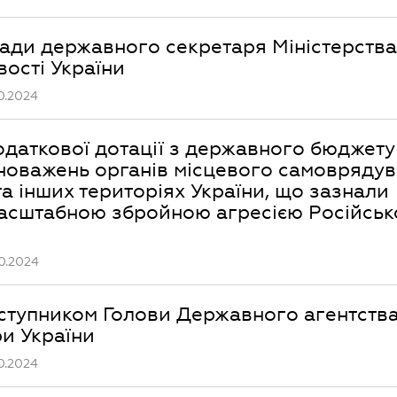
сади державного секретаря Міністерства
вості України
0.2024
одаткової дотації з державного бюджету
новажень органів місцевого самоврядув
а інших територіях України, що зазнали
масштабною збройною агресією Російськ
0.2024
аступником Голови Державного агентств
ри України
0.2024