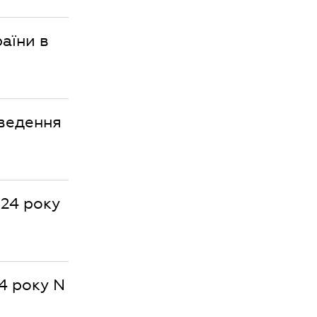
аїни в
оведення
024 року
4 року N