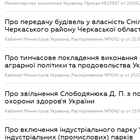
Министерство экономики Украины, Приказ №23937 от 20.09
Про передачу будівель у власність Смі
Черкаського району Черкаської област
Кабинет Министров Украины, Распоряжение №1052-р от 25.1
Про тимчасове покладення виконання 
аграрної політики та продовольства Ук
Кабинет Министров Украины, Распоряжение №1041-р от 25.1
Про звільнення Слободянюка Д. П. з п
охорони здоров'я України
Кабинет Министров Украины, Распоряжение №1042-р от 25.1
Про включення індустріального парку 
індустріальних (промислових) парків