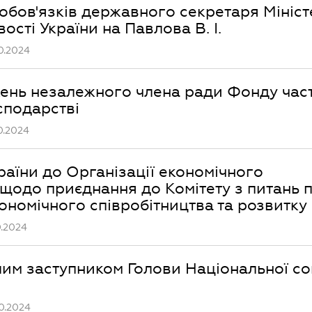
бов'язків державного секретаря Мініст
сті України на Павлова В. І.
0.2024
ень незалежного члена ради Фонду час
сподарстві
0.2024
раїни до Організації економічного
 щодо приєднання до Комітету з питань 
ономічного співробітництва та розвитку
0.2024
им заступником Голови Національної со
0.2024