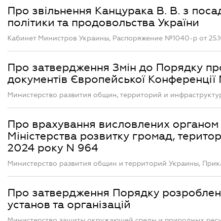
Про звільнення Канцурака В. В. з пос
політики та продовольства України
Кабинет Министров Украины, Распоряжение №1040-р от 25.1
Про затвердження Змін до Порядку про
документів Європейської Конференції 
Министерство развития общин, территорий и инфраструкту
Про врахування висловлених органом 
Міністерства розвитку громад, територ
2024 року N 964
Министерство развития общин и территорий Украины, Прика
Про затвердження Порядку розробленн
установ та організацій
Министерство защиты окружающей среды и природных ресур