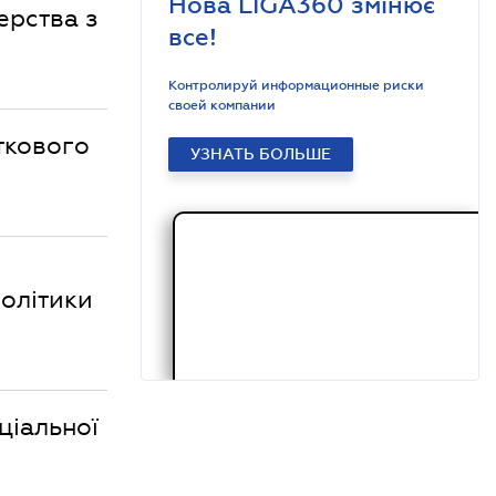
Нова LIGA360 змінює
ерства з
все!
Контролируй информационные риски
своей компании
ткового
УЗНАТЬ БОЛЬШЕ
політики
ціальної