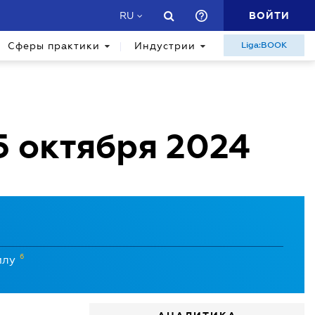
ВОЙТИ
RU
Сферы практики
Индустрии
Liga:BOOK
5 октября 2024
6
илу