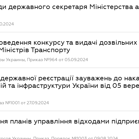
ади державного секретаря Міністерства 
0.2024
ведення конкурсу та видачі дозвільних
Міністрів Транспорту
ры Украины, Приказ №964 от 05.09.2024
державної реєстрації зауважень до нак
ій та інфраструктури України від 05 вер
з №1001 от 27.09.2024
я планів управління відходами підприє
сов Украины, Приказ, Порядок №1003 от 09.08.2024