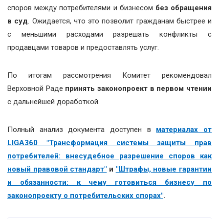
споров между потребителями и бизнесом
без обращения
в суд
. Ожидается, что это позволит гражданам быстрее и
с меньшими расходами разрешать конфликты с
продавцами товаров и предоставлять услуг.
По итогам рассмотрения Комитет рекомендовал
Верховной Раде
принять законопроект в первом чтении
с дальнейшей доработкой.
Полный анализ документа доступен в
материалах от
LIGA360 "Трансформация системы защиты прав
потребителей: внесудебное разрешение споров как
новый правовой стандарт"
и
"Штрафы, новые гарантии
и обязанности: к чему готовиться бизнесу по
законопроекту о потребительских спорах"
.