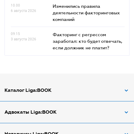
10.00
Изменились правила
6 августа 2026
деятельности факторинговых
компаний
09.15
Факторинг с регрессом
3 августа 2026
заработал: кто будет отвечать,
если должник не платит?
Каталог Liga:BOOK
Адвокат по ДТП
Адвокаты Liga:BOOK
Адвокат по трудовым спорам
Апостиль документов
Адвокаты в Виннице
Нотариусы Liga:BOOK