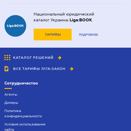
Договор купли-продажи дома
Национальный юридический
Договор купли-продажи квартиры
каталог Украины
Liga:BOOK
Договор мены (обмена) недвижимости
ТАРИФЫ
ПОДРОБНЕЕ
Заверение документов и копий
Нотариально заверенный перевод
КАТАЛОГ РЕШЕНИЙ
Оформление аффидевита
ВСЕ ТАРИФЫ ЛІГА:ЗАКОН
Оформление доверенности
Оформление договоров
Сотрудничество
Оформление заявлений у нотариуса
Агенты
Оформление наследства
Дилеры
Политика
Предварительный договор
конфиденциальности
Приглашение иностранца в Украину
Условия использования
сайта