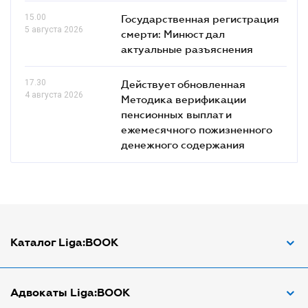
15.00
Государственная регистрация
5 августа 2026
смерти: Минюст дал
актуальные разъяснения
17.30
Действует обновленная
4 августа 2026
Методика верификации
пенсионных выплат и
ежемесячного пожизненного
денежного содержания
Каталог Liga:BOOK
Адвокат по ДТП
Адвокаты Liga:BOOK
Адвокат по трудовым спорам