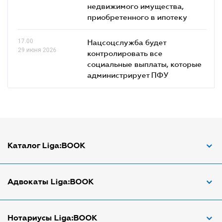
недвижимого имущества,
приобретенного в ипотеку
17.00
Нацсоцслужба будет
29 июня 2026
контролировать все
социальные выплаты, которые
администрирует ПФУ
Каталог Liga:BOOK
Адвокат по ДТП
Адвокаты Liga:BOOK
Адвокат по трудовым спорам
Апостиль документов
Адвокаты в Виннице
Нотариусы Liga:BOOK