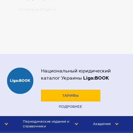
Нотариусы в Одессе
Нотариусы в Запорожье
Нотариусы в Киеве
Нотариусы в Полтаве
Нотариусы в Харькове
Нотариусы в Херсоне
Национальный юридический
Liga:BOOK
каталог Украины
ТАРИФЫ
ПОДРОБНЕЕ
Периодические издания и
Академия
справочники