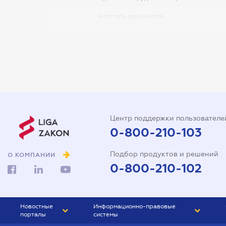
Апостиль документов
Арбитражный управляющий
Аудитор
Виписка з ЕДР
Государственная регистрация
Дарственная на квартиру
Центр поддержки пользователе
Доверенность на автомобиль
0-800-210-103
Доверенность на
Подбор продуктов и решений
представление интересов в
О КОМПАНИИ
суде
0-800-210-102
Доверенность на
распоряжение имуществом
Новостные
Информационно-правовые
Доверенность на регистрацию
порталы
системы
юридического лица