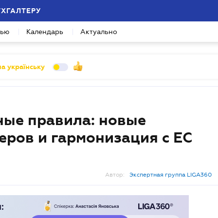
УХГАЛТЕРУ
вью
Календарь
Актуально
а українську
ые правила: новые
еров и гармонизация с ЕС
Автор:
Экспертная группа LIGA360