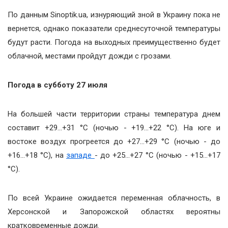
По данным Sinoptik.ua, изнуряющий зной в Украину пока не
вернется, однако показатели среднесуточной температуры
будут расти. Погода на выходных преимущественно будет
облачной, местами пройдут дожди с грозами.
Погода в субботу 27 июля
На большей части территории страны температура днем
составит +29…+31 °С (ночью - +19…+22 °С). На юге и
востоке воздух прогреется до +27…+29 °С (ночью - до
+16…+18 °С), на
западе
- до +25…+27 °С (ночью - +15…+17
°С).
По всей Украине ожидается переменная облачность, в
Херсонской и Запорожской областях вероятны
кратковременные дожди.