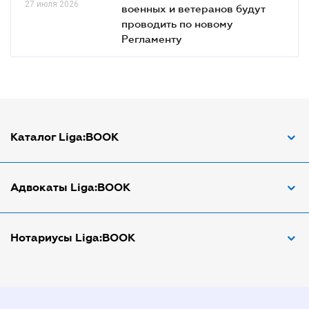
27 июля 2026
военных и ветеранов будут
проводить по новому
Регламенту
Каталог Liga:BOOK
Адвокат по ДТП
Адвокаты Liga:BOOK
Адвокат по трудовым спорам
Апостиль документов
Адвокаты в Виннице
Нотариусы Liga:BOOK
Арбитражный управляющий
Адвокаты в Днепре
Аудитор
Адвокаты в Донецке
Нотариусы в Днепре
Виписка з ЕДР
Адвокаты в Запорожье
Нотариусы в Донецке