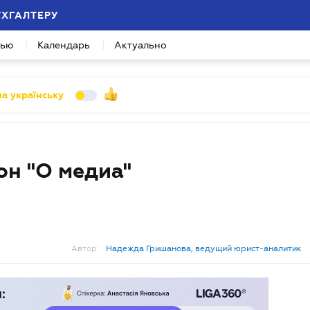
УХГАЛТЕРУ
вью
Календарь
Актуально
а українську
он "О медиа"
Автор:
Надежда Гришанова, ведущий юрист-аналитик