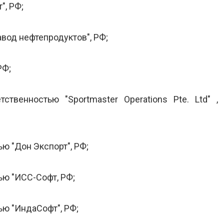
, РФ;
вод нефтепродуктов", РФ;
РФ;
ственностью "Sportmaster Operations Pte. Ltd" ,
ю "Дон Экспорт", РФ;
ью "ИСС-Софт, РФ;
ью "ИндаСофт", РФ;