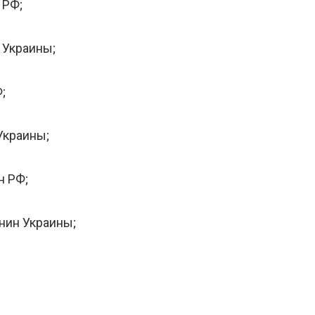
 РФ;
 Украины;
;
Украины;
н РФ;
нин Украины;