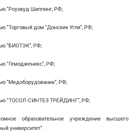
ью "Роузвуд Шиппинг, РФ;
ю "Торговый дом "Донские Угли", РФ;
ью "БИОТЭК", РФ;
ью "Гемодженикс", РФ;
ью "Медоборудование", РФ;
стью "ТОСОЛ-СИНТЕЗ ТРЕЙДИНГ", РФ;
номное образовательное учреждение высшего
ый университет".