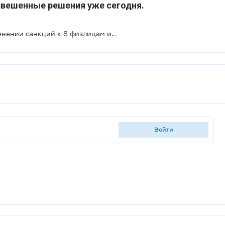
звешенные решения уже сегодня.
Президент подписал Указ о применении санкций к 8 физлицам и 19 юрлицам
войти