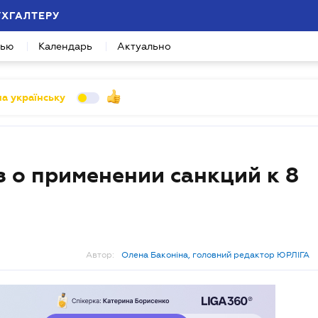
УХГАЛТЕРУ
вью
Календарь
Актуально
а українську
 о применении санкций к 8
Автор:
Олена Баконіна, головний редактор ЮРЛІГА