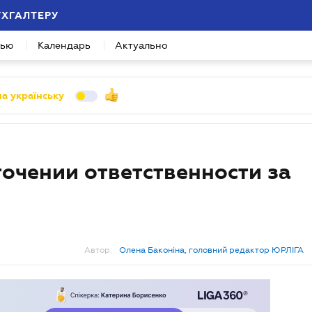
УХГАЛТЕРУ
вью
Календарь
Актуально
а українську
очении ответственности за
Автор:
Олена Баконіна, головний редактор ЮРЛІГА