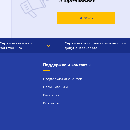
ligazakon.net
на
Адвокаты в Харькове
Адвокаты во Львове
ТАРИФЫ
Сервисы анализа и
Сервисы электронной отчетности и
мониторинга
документооборота
CONTR AGENT
Liga:REPORT
Поддержка и контакты
SMS-МАЯК
VERDICTUM
Поддержка абонентов
Напишите нам
SEMANTRUM
Рассылки
SMS-МАЯК ИПОТЕКА
я
Контакты