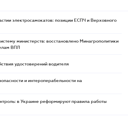
астии электросамокатов: позиции ЕСПЧ и Верховного
истему министерств: восстановлено Минагрополитики
делам ВПЛ
йствия удостоверений водителя
езопасности и интероперабельности на
онтроль: в Украине реформируют правила работы