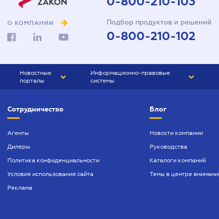
0-800-210-103
Доверенность на
Подбор продуктов и решений
представление интересов в
О КОМПАНИИ
суде
0-800-210-102
Доверенность на
распоряжение имуществом
Новостные
Информационно-правовые
Доверенность на регистрацию
порталы
системы
юридического лица
ЮРЛИГА
Право Украины
Договор аренды квартиры
Сотрудничество
Блог
БИЗНЕС
ГРАНД
Договор займа
БУХГАЛТЕР.ua
ПРАЙМ
Агенты
Новости компании
Договор купли-продажи
Дилеры
Руководства
БУХГАЛТЕР ПРОФ
автомобиля
Политика конфиденциальности
Каталоги компаний
ЮРИСТ ПРОФ
Договор купли-продажи дома
Условия использования сайта
Темы в центре внимани
ЮРИСТ
Договор купли-продажи
Реклама
квартиры
ПІДПРИЄМЕЦЬ
Договор мены (обмена)