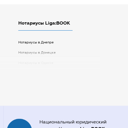
Нотариусы Liga:BOOK
Нотариусы в Днепре
Нотариусы в Донецке
Нотариусы в Одессе
Нотариусы в Запорожье
Нотариусы в Киеве
Нотариусы в Полтаве
Нотариусы в Харькове
Нотариусы в Херсоне
Национальный юридический