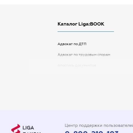
Каталог Liga:BOOK
Адвокат по ДТП
Адвокат по трудовым спорам
Апостиль документов
Арбитражный управляющий
Аудитор
Виписка з ЕДР
Государственная регистрация
Дарственная на квартиру
Центр поддержки пользователе
Доверенность на автомобиль