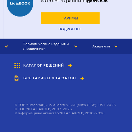
Liga:BOOK
каталог Украины
ТАРИФЫ
ПОДРОБНЕЕ
Периодические издания и
Академия
справочники
ЮРИСТ&ЗАКОН
АКАДЕМИЯ ЛІГА:ЗАКОН
КАТАЛОГ РЕШЕНИЙ
БУХГАЛТЕР&ЗАКОН
ВСЕ ТАРИФЫ ЛІГА:ЗАКОН
ВЕСТНИК МСФО
ИНТЕРБУХ
ЛИЧНЫЙ ЭКСПЕРТ
©
ТОВ "інформаційно-аналітичний центр ЛІГА", 1991-2026.
©
ТОВ "ЛІГА ЗАКОН", 2007-2026.
©
Інформаційне агенство "ЛІГА:ЗАКОН", 2010-2026.