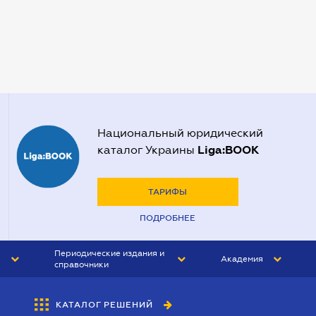
Нотариусы в Запорожье
Нотариусы в Киеве
Нотариусы в Полтаве
Нотариусы в Харькове
Нотариусы в Херсоне
Национальный юридический
Liga:BOOK
каталог Украины
ТАРИФЫ
ПОДРОБНЕЕ
Периодические издания и
Академия
справочники
ЮРИСТ&ЗАКОН
АКАДЕМИЯ ЛІГА:ЗАКОН
КАТАЛОГ РЕШЕНИЙ
БУХГАЛТЕР&ЗАКОН