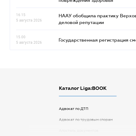
повреждения здоровья
16.15
НААУ обобщила практику Верховн
5 августа 2026
деловой репутации
15.00
Государственная регистрация см
5 августа 2026
Каталог Liga:BOOK
Адвокат по ДТП
Адвокат по трудовым спорам
Апостиль документов