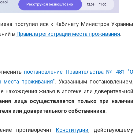
иева поступил иск к Кабинету Министров Украины
ений в
Правила регистрации места проживания
.
отменить
постановление Правительства № 481 "О
и места проживания"
. Указанным постановлением,
чае нахождения жилья в ипотеке или доверительной
ания лица осуществляется только при наличии
еля или доверительного собственника
.
ление противоречит
Конституции
, действующему