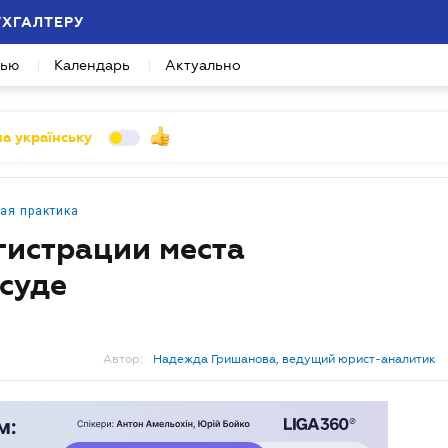
УХГАЛТЕРУ
вью
Календарь
Актуально
а українську
ая практика
гистрации места
суде
Автор:
Надежда Гришанова, ведущий юрист-аналитик