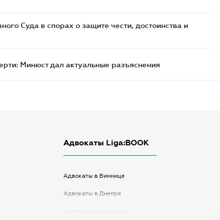
ого Суда в спорах о защите чести, достоинства и
ерти: Минюст дал актуальные разъяснения
Адвокаты Liga:BOOK
Адвокаты в Виннице
Адвокаты в Днепре
Адвокаты в Донецке