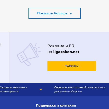
Адвокаты в Запорожье
Показать больше
Адвокаты в Киеве
Адвокаты в Кривом Роге
Адвокаты в Луцке
Адвокаты в Одессе
й
Реклама и PR
Адвокаты в Полтаве
ligazakon.net
на
Адвокаты в Харькове
Адвокаты во Львове
ТАРИФЫ
Сервисы анализа и
Сервисы электронной отчетности и
мониторинга
документооборота
CONTR AGENT
Liga:REPORT
Поддержка и контакты
SMS-МАЯК