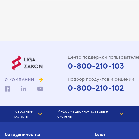
Арбитражный управляющий
Аудитор
Виписка з ЕДР
Государственная регистрация
Дарственная на квартиру
Центр поддержки пользователе
Доверенность на автомобиль
0-800-210-103
Доверенность на
Подбор продуктов и решений
представление интересов в
О КОМПАНИИ
суде
0-800-210-102
Доверенность на
распоряжение имуществом
Новостные
Информационно-правовые
Доверенность на регистрацию
порталы
системы
юридического лица
ЮРЛИГА
Право Украины
Договор аренды квартиры
Сотрудничество
Блог
БИЗНЕС
ГРАНД