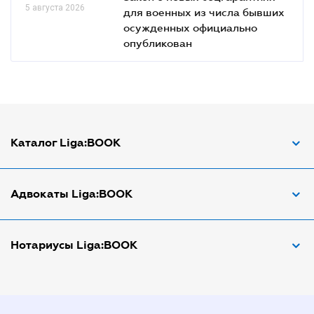
5 августа 2026
для военных из числа бывших
осужденных официально
опубликован
Каталог Liga:BOOK
Адвокат по ДТП
Адвокаты Liga:BOOK
Адвокат по трудовым спорам
Апостиль документов
Адвокаты в Виннице
Нотариусы Liga:BOOK
Арбитражный управляющий
Адвокаты в Днепре
Аудитор
Адвокаты в Донецке
Нотариусы в Днепре
Виписка з ЕДР
Адвокаты в Запорожье
Нотариусы в Донецке