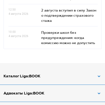
12.50
2 августа вступил в силу Закон
4 августа 2026
о подтверждении страхового
стажа
10.00
Проверки школ без
4 августа 2026
предупреждения: когда
комиссию можно не допустить
Каталог Liga:BOOK
Адвокат по ДТП
Адвокаты Liga:BOOK
Адвокат по трудовым спорам
Апостиль документов
Адвокаты в Виннице