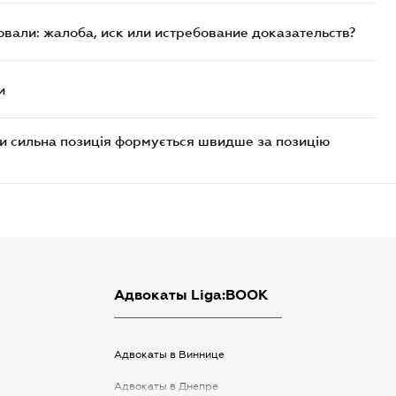
вали: жалоба, иск или истребование доказательств?
и
ли сильна позиція формується швидше за позицію
Адвокаты Liga:BOOK
Адвокаты в Виннице
Адвокаты в Днепре