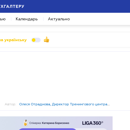
УХГАЛТЕРУ
вью
Календарь
Актуально
а українську
Автор:
Олеся Отраднова, Директор Тренингового центра
прокуроров Украины