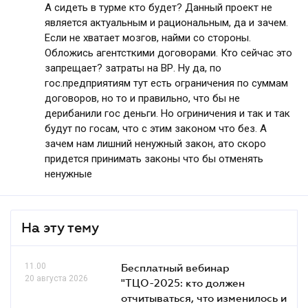
А сидеть в турме кто будет? Данный проект не
является актуальным и рациональным, да и зачем.
Если не хватает мозгов, найми со стороны.
Обложись агентсткими договорами. Кто сейчас это
запрещает? затраты на ВР. Ну да, по
гос.предприятиям тут есть ограничения по суммам
договоров, но то и правильно, что бы не
дерибанили гос деньги. Но огриничения и так и так
будут по госам, что с этим законом что без. А
зачем нам лишний ненужный закон, ато скоро
придется принимать законы что бы отменять
ненужные
На эту тему
11.00
Бесплатный вебинар
20 августа 2026
"ТЦО-2025: кто должен
отчитываться, что изменилось и