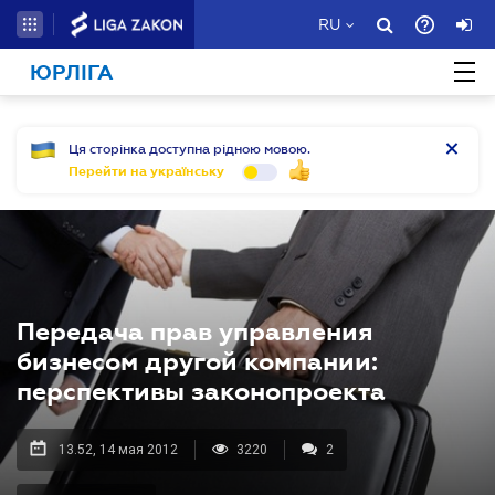
RU
ЮРЛІГА
Ця сторінка доступна рідною мовою.
Перейти на українську
Передача прав управления
бизнесом другой компании:
перспективы законопроекта
13.52, 14 мая 2012
3220
2