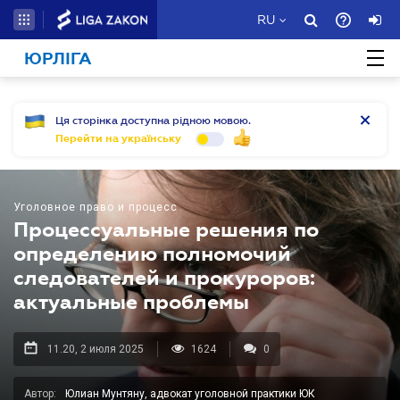
RU
ЮРЛІГА
Ця сторінка доступна рідною мовою.
Перейти на українську
Уголовное право и процесс
Процессуальные решения по
определению полномочий
следователей и прокуроров:
актуальные проблемы
11.20, 2 июля 2025
1624
0
Автор:
Юлиан Мунтяну, адвокат уголовной практики ЮК