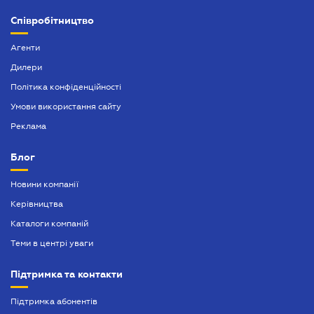
Митний юрист
Співробітництво
Нотаріальне посвідчення договорів
Агенти
Нотаріально завірений переклад
Дилери
Політика конфіденційності
Оформлення афідевіта
Умови використання сайту
Оформлення довіреності
Реклама
Оформлення спадщини
Блог
Попередій договір
Новини компанії
Посвідчення нотаріальних заяв
Керівництва
Послуги адвокатського бюро
Каталоги компаній
Теми в центрі уваги
Підтримка та контакти
Підтримка абонентів