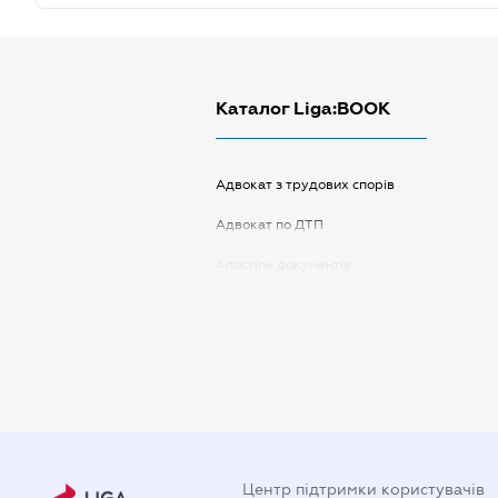
Каталог Liga:BOOK
Адвокат з трудових спорів
Адвокат по ДТП
Апостіль документів
Арбітражний керуючий
Аудитор
Витяг з ЄДР
Державна реєстрація
Довідка про сімейний стан
Центр підтримки користувачів