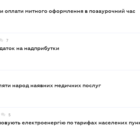
и оплати митного оформлення в позаурочний час
7
одаток на надприбутки
ляти народ наявних медичних послуг
5
повують електроенергію по тарифах населених пунк