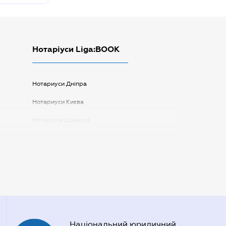
Нотаріуси Liga:BOOK
Нотариуси Дніпра
Нотариуси Києва
Нотаріуси Донецка
Нотаріуси Запоріжжя
Нотаріуси Одеси
Нотаріуси Полтави
Нотаріуси Харкова
Нотаріуси Херсона
Національний юридичний