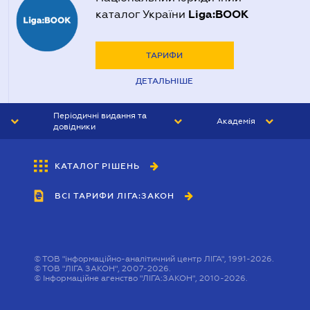
Liga:BOOK
каталог України
ТАРИФИ
ДЕТАЛЬНІШЕ
Періодичні видання та
Академія
довідники
ЮРИСТ&ЗАКОН
АКАДЕМІЯ ЛІГА:ЗАКОН
КАТАЛОГ РІШЕНЬ
БУХГАЛТЕР&ЗАКОН
ВСІ ТАРИФИ ЛІГА:ЗАКОН
ВІСНИК МСФЗ
ІНТЕРБУХ
ОСОБИСТИЙ ЕКСПЕРТ
©
ТОВ "інформаційно-аналітичний центр ЛІГА", 1991-2026.
©
ТОВ "ЛІГА ЗАКОН", 2007-2026.
©
Інформаційне агенство "ЛІГА:ЗАКОН", 2010-2026.