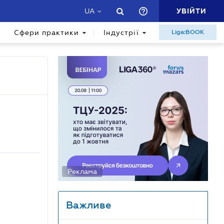
УВІЙТИ
UA
Сфери практики
Індустрії
Liga:BOOK
Реклама
Важливе