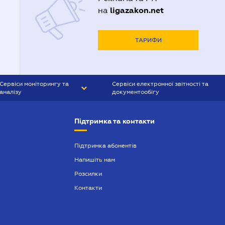
Адвокати Полтави
ligazakon.net
на
Адвокати Харькова
Адвокаты Кривого Рогу
ТАРИФИ
Сервіси моніторингу та
Сервіси електронної звітності та
аналізу
документообігу
CONTR AGENT
Liga:REPORT
Підтримка та контакти
SMS-МАЯК
VERDICTUM
Підтримка абонентів
Напишіть нам
SEMANTRUM
Розсилки
SMS-МАЯК ІПОТЕКА
Контакти