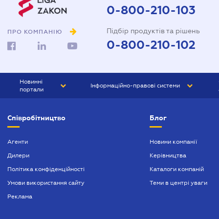
Довіреність на автомобіль
0-800-210-103
Довіреність на представлення
Підбір продуктів та рішень
інтересів в суді
ПРО КОМПАНІЮ
0-800-210-102
Довіреність на реєстрацію
юридичної особи
Довіреність на розпорядження
Новинні
Інформаційно-правові системи
майном
портали
Договір дарування квартири
ЮРЛІГА
Право України
Співробітництво
Блог
БІЗНЕС
ГРАНД
Договір купівлі-продажу
автомобіля
БУХГАЛТЕР.ua
ПРАЙМ
Агенти
Новини компанії
Договір купівлі-продажу
Дилери
Керівництва
БУХГАЛТЕР ПРОФ
будинку
Політика конфіденційності
Каталоги компаній
ЮРИСТ ПРОФ
Договір купівлі-продажу
Умови використання сайту
Теми в центрі уваги
квартири
ЮРИСТ
Реклама
Договір міни нерухомості
ПІДПРИЄМЕЦЬ