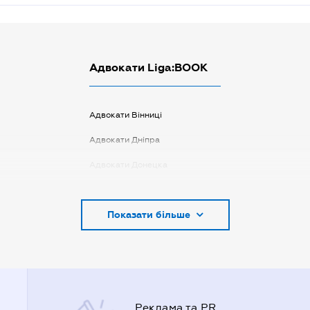
Адвокати Liga:BOOK
Адвокати Вінниці
Адвокати Дніпра
Адвокати Донецка
Адвокати Запоріжжя
Показати більше
Адвокати Києва
Адвокати Луцька
Адвокати Львова
Адвокати Одеси
Реклама та PR