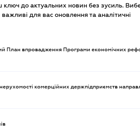
ш ключ до актуальних новин без зусиль. Виб
сі важливі для вас оновлення та аналітичні
кий План впровадження Програми економічних реф
 нерухомості комерційних держпідприємств направ
ів