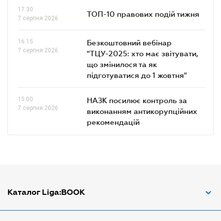
17.30
ТОП-10 правових подій тижня
7 серпня 2026
16.15
Безкоштовний вебінар
7 серпня 2026
"ТЦУ-2025: хто має звітувати,
що змінилося та як
підготуватися до 1 жовтня"
15.00
НАЗК посилює контроль за
7 серпня 2026
виконанням антикорупційних
рекомендацій
Каталог Liga:BOOK
Адвокат з трудових спорів