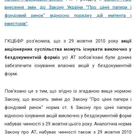
внесення змін до Закону України "Про цінні папери і
фондовий ринок" відносно порядку дій емітента і
інвесторів"
.
ГКЦБФР роз'яснила, що з 29 жовтня 2010 року
акції
акціонерних суспільства можуть існувати виключно у
бездокументній формі
а усі АТ зобов'язані були донині
забезпечити існування власних акцій у бездокументній
формі.
Пов'язано це з тим, що згідно із згаданою вище нормою
Закону, що вносить зміни до Закону "Про цінні папери і
фондовий ринок" норма ст. 6 Закону про цінні папери
відносно існування акцій виключно у бездокументній формі
набуває чинності з 29 жовтня цього року. Аналогічна норма
Закону про АТ, набуває чинності також з 29 жовтня 2010