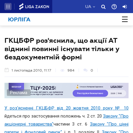
UA
ЮРЛІГА
ГКЦБФР роз'яснила, що акції АТ
віднині повинні існувати тільки у
бездокументній формі
1 листопада 2010, 11:17
984
0
Реклама
У роз'ясненні ГКЦБФР від 20 жовтня 2010 року № 10
йдеться про застосування положень ч. 2 ст. 20
Закону "Про
акціонерні товариства"
частини 3 ст. 6
Закону "Про цінні
папери і фондовий ринок"
і п. 1 розділу ІІ
Закону "Про