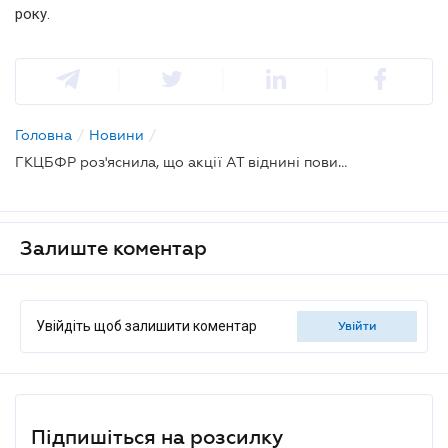
року.
Головна
/
Новини
/
ГКЦБФР роз'яснила, що акції АТ віднині повинні існувати тільки у бездокументній формі
Залиште коментар
Увійдіть щоб залишити коментар
увійти
Підпишіться на розсилку