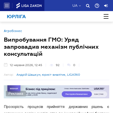
UA
ЮРЛІГА
Агробізнес
Випробування ГМО: Уряд
запровадив механізм публічних
консультацій
12 червня 2026, 12:45
92
0
Автор:
Андрій Шашкун, юрист-аналітик, LIGA360
Реклама
Прозорість процесів прийняття державних рішень є