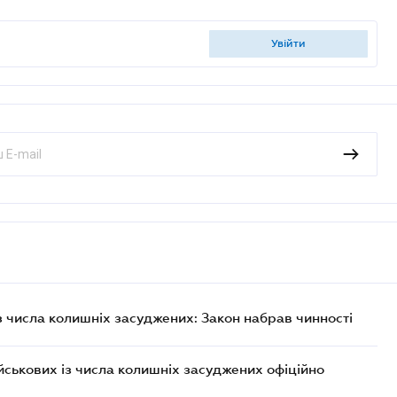
увійти
із числа колишніх засуджених: Закон набрав чинності
ійськових із числа колишніх засуджених офіційно