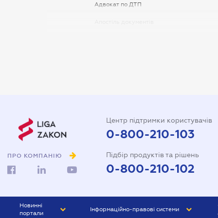
Адвокат по ДТП
Апостіль документів
Арбітражний керуючий
Аудитор
Витяг з ЄДР
Державна реєстрація
Довідка про сімейний стан
Центр підтримки користувачів
Довіреність на автомобіль
0-800-210-103
Довіреність на представлення
Підбір продуктів та рішень
інтересів в суді
ПРО КОМПАНІЮ
0-800-210-102
Довіреність на реєстрацію
юридичної особи
Довіреність на розпорядження
Новинні
Інформаційно-правові системи
майном
портали