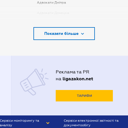
Адвокати Дніпра
Адвокати Донецка
Адвокати Запоріжжя
Показати більше
Адвокати Києва
Адвокати Луцька
Адвокати Львова
Адвокати Одеси
Реклама та PR
Адвокати Полтави
ligazakon.net
на
Адвокати Харькова
Адвокаты Кривого Рогу
ТАРИФИ
Сервіси моніторингу та
Сервіси електронної звітності та
аналізу
документообігу