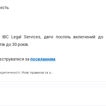
ність
 IBC Legal Services, двічі поспіль включений до
в до 30 років.
еєструватися за
посиланням
.
Безкоштовний вебінар "Зміни до критичності. Нові правила та зміна критеріїв"