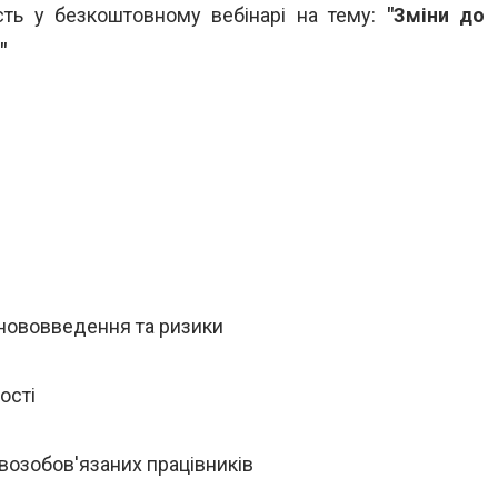
ть у безкоштовному вебінарі на тему:
"Зміни до
"
 нововведення та ризики
ості
овозобов'язаних працівників