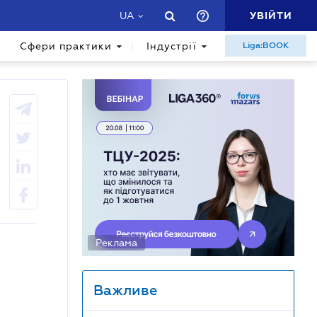
УВІЙТИ
UA
Сфери практики
Індустрії
Liga:BOOK
Реклама
Важливе