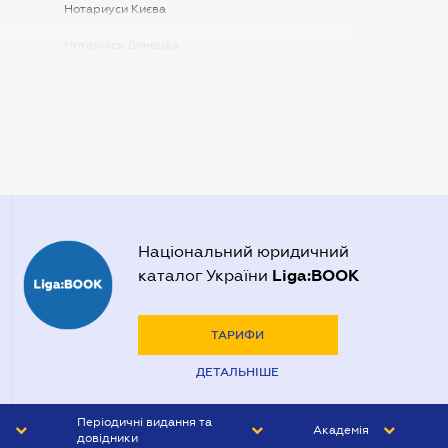
Нотариуси Києва
Нотаріуси Донецка
Нотаріуси Запоріжжя
Нотаріуси Одеси
Нотаріуси Полтави
Нотаріуси Харкова
Нотаріуси Херсона
Національний юридичний
Liga:BOOK
каталог України
ТАРИФИ
ДЕТАЛЬНІШЕ
Періодичні видання та
Академія
довідники