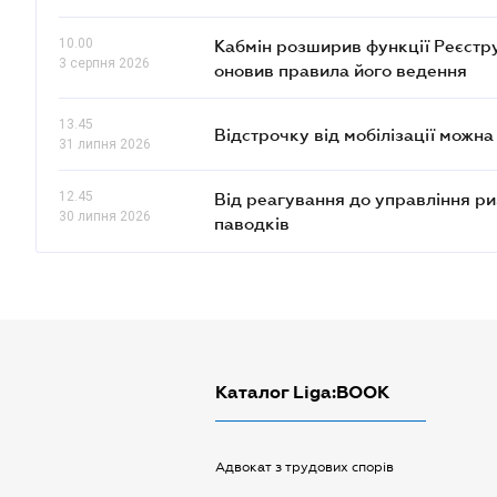
10.00
Кабмін розширив функції Реєстру 
3 серпня 2026
оновив правила його ведення
13.45
Відстрочку від мобілізації можн
31 липня 2026
12.45
Від реагування до управління риз
30 липня 2026
паводків
Каталог Liga:BOOK
Адвокат з трудових спорів