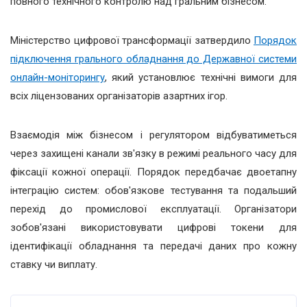
повного технічного контролю над гральним бізнесом.
Міністерство цифрової трансформації затвердило
Порядок
підключення грального обладнання до Державної системи
онлайн-моніторингу
, який установлює технічні вимоги для
всіх ліцензованих організаторів азартних ігор.
Взаємодія між бізнесом і регулятором відбуватиметься
через захищені канали зв'язку в режимі реального часу для
фіксації кожної операції. Порядок передбачає двоетапну
інтеграцію систем: обов'язкове тестування та подальший
перехід до промислової експлуатації. Організатори
зобов'язані використовувати цифрові токени для
ідентифікації обладнання та передачі даних про кожну
ставку чи виплату.