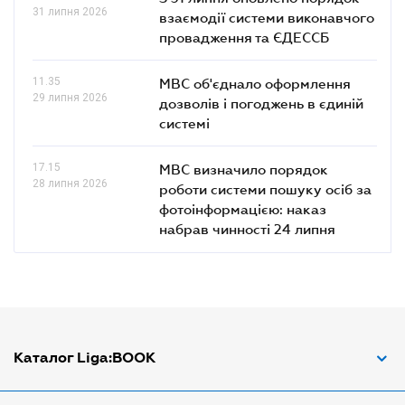
31 липня 2026
взаємодії системи виконавчого
провадження та ЄДЕССБ
11.35
МВС об'єднало оформлення
29 липня 2026
дозволів і погоджень в єдиній
системі
17.15
МВС визначило порядок
28 липня 2026
роботи системи пошуку осіб за
фотоінформацією: наказ
набрав чинності 24 липня
Каталог Liga:BOOK
Адвокат з трудових спорів