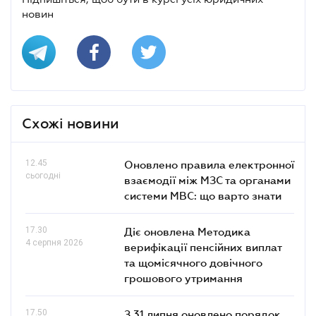
новин
Схожі новини
12.45
Оновлено правила електронної
сьогодні
взаємодії між МЗС та органами
системи МВС: що варто знати
17.30
Діє оновлена Методика
4 серпня 2026
верифікації пенсійних виплат
та щомісячного довічного
грошового утримання
17.50
З 31 липня оновлено порядок