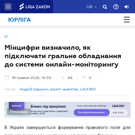
UA
ЮРЛІГА
ІТ
Мінцифри визначило, як
підключати гральне обладнання
до системи онлайн-моніторингу
18 травня 2026, 16:00
66
0
Автор:
Андрій Шашкун, юрист-аналітик, LIGA360
Реклама
В Україні завершується формування правового поля для