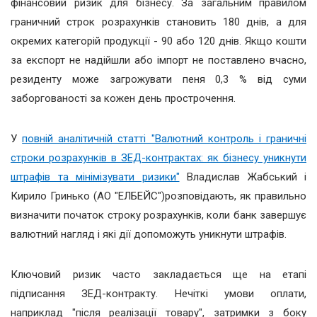
фінансовий ризик для бізнесу. За загальним правилом
граничний строк розрахунків становить 180 днів, а для
окремих категорій продукції - 90 або 120 днів. Якщо кошти
за експорт не надійшли або імпорт не поставлено вчасно,
резиденту може загрожувати пеня 0,3 % від суми
заборгованості за кожен день прострочення.
У
повній аналітичній статті "Валютний контроль і граничні
строки розрахунків в ЗЕД-контрактах: як бізнесу уникнути
штрафів та мінімізувати ризики"
Владислав Жабський і
Кирило Гринько (АО "ЕЛБЕЙС")розповідають, як правильно
визначити початок строку розрахунків, коли банк завершує
валютний нагляд і які дії допоможуть уникнути штрафів.
Ключовий ризик часто закладається ще на етапі
підписання ЗЕД-контракту. Нечіткі умови оплати,
наприклад "після реалізації товару", затримки з боку