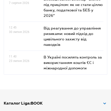
7 серпня 2026
під прицілом: як не стати ціллю
банку, податкової та БЕБ у
2026"
12.45
Від реагування до управління
30 липня 2026
ризиками: новий підхід до
цивільного захисту від
паводків
11.40
В Україні посилять контроль за
23 липня 2026
використанням коштів ЄС і
міжнародної допомоги
Каталог Liga:BOOK