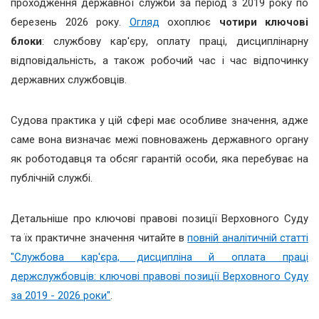
проходження державної служби за період з 2019 року по
березень 2026 року.
Огляд
охоплює
чотири ключові
блоки
: службову кар'єру, оплату праці, дисциплінарну
відповідальність, а також робочий час і час відпочинку
державних службовців.
Судова практика у цій сфері має особливе значення, адже
саме вона визначає межі повноважень державного органу
як роботодавця та обсяг гарантій особи, яка перебуває на
публічній службі.
Детальніше про ключові правові позиції Верховного Суду
та їх практичне значення читайте в
повній аналітичній статті
"Службова кар'єра, дисципліна й оплата праці
держслужбовців: ключові правові позиції Верховного Суду
за 2019 - 2026 роки"
.