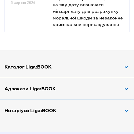
5 серпня 2026
на яку дату визначати
мінзарплату для розрахунку
моральної шкоди за незаконне
кримінальне переслідування
Каталог Liga:BOOK
Адвокат з трудових спорів
Адвокати Liga:BOOK
Адвокат по ДТП
Апостіль документів
Адвокати Вінниці
Нотаріуси Liga:BOOK
Арбітражний керуючий
Адвокати Дніпра
Аудитор
Адвокати Донецка
Нотариуси Дніпра