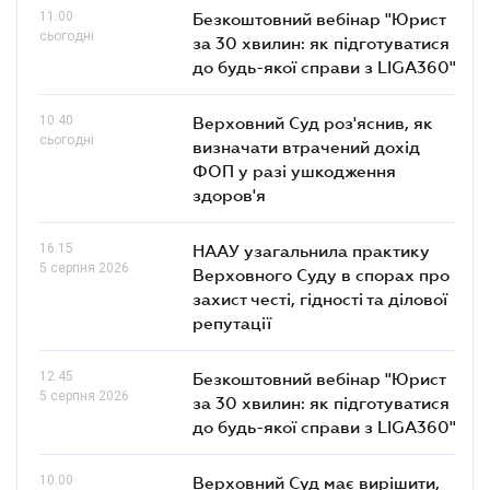
11.00
Безкоштовний вебінар "Юрист
сьогодні
за 30 хвилин: як підготуватися
до будь-якої справи з LIGA360"
10.40
Верховний Суд роз'яснив, як
сьогодні
визначати втрачений дохід
ФОП у разі ушкодження
здоров'я
16.15
НААУ узагальнила практику
5 серпня 2026
Верховного Суду в спорах про
захист честі, гідності та ділової
репутації
12.45
Безкоштовний вебінар "Юрист
5 серпня 2026
за 30 хвилин: як підготуватися
до будь-якої справи з LIGA360"
10.00
Верховний Суд має вирішити,