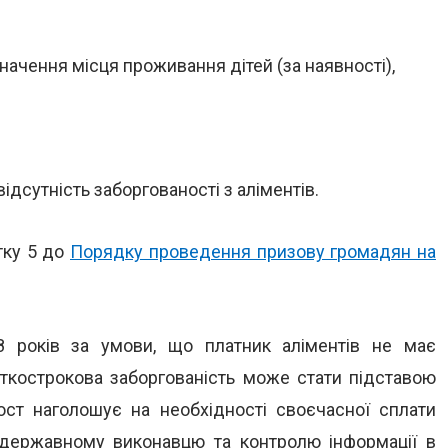
начення місця проживання дітей (за наявності),
ідсутність заборгованості з аліментів.
тку 5 до
Порядку проведення призову громадян на
 років за умови, що платник аліментів не має
роткострокова заборгованість може стати підставою
юст наголошує на необхідності своєчасної сплати
в державному виконавцю та контролю інформації в