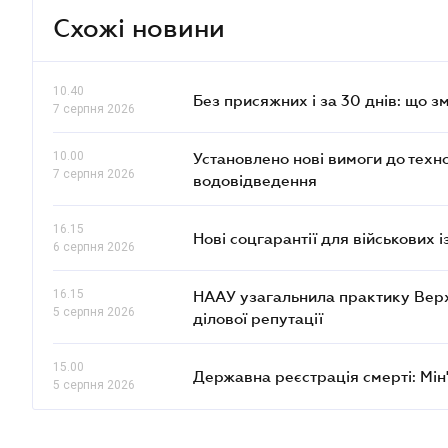
Схожі новини
10.40
Без присяжних і за 30 днів: що з
7 серпня 2026
10.00
Установлено нові вимоги до техн
7 серпня 2026
водовідведення
16.15
Нові соцгарантії для військових 
6 серпня 2026
16.15
НААУ узагальнила практику Верхов
5 серпня 2026
ділової репутації
15.00
Державна реєстрація смерті: Мін
5 серпня 2026