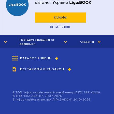
Liga:BOOK
каталог України
ТАРИФИ
ДЕТАЛЬНІШЕ
Періодичні видання та
Академія
довідники
ЮРИСТ&ЗАКОН
АКАДЕМІЯ ЛІГА:ЗАКОН
КАТАЛОГ РІШЕНЬ
БУХГАЛТЕР&ЗАКОН
ВСІ ТАРИФИ ЛІГА:ЗАКОН
ВІСНИК МСФЗ
ІНТЕРБУХ
ОСОБИСТИЙ ЕКСПЕРТ
©
ТОВ "інформаційно-аналітичний центр ЛІГА", 1991-2026.
©
ТОВ "ЛІГА ЗАКОН", 2007-2026.
©
Інформаційне агенство "ЛІГА:ЗАКОН", 2010-2026.