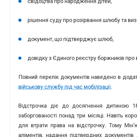
свідоцтва про народження дітей,
рішення суду про розірвання шлюбу та виз
документ, що підтверджує шлюб,
довідку з Єдиного реєстру боржників про в
Повний перелік документів наведено в дода
військову службу під час мобілізації
.
Відстрочка діє до досягнення дитиною 18
заборгованості понад три місяці. Навіть ко
для втрати права на відстрочку. Тому Мін'
аліментів, надання підтвердних документі