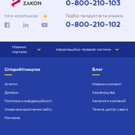
0-800-210-103
Довіреність на представлення
Підбір продуктів та рішень
інтересів в суді
ПРО КОМПАНІЮ
0-800-210-102
Довіреність на реєстрацію
юридичної особи
Довіреність на розпорядження
Новинні
Інформаційно-правові системи
майном
портали
Договір дарування квартири
ЮРЛІГА
Право України
Співробітництво
Блог
БІЗНЕС
ГРАНД
Договір купівлі-продажу
автомобіля
БУХГАЛТЕР.ua
ПРАЙМ
Агенти
Новини компанії
Договір купівлі-продажу
Дилери
Керівництва
БУХГАЛТЕР ПРОФ
будинку
Політика конфіденційності
Каталоги компаній
ЮРИСТ ПРОФ
Договір купівлі-продажу
Умови використання сайту
Теми в центрі уваги
квартири
ЮРИСТ
Реклама
Договір міни нерухомості
ПІДПРИЄМЕЦЬ
Договір оренди квартири