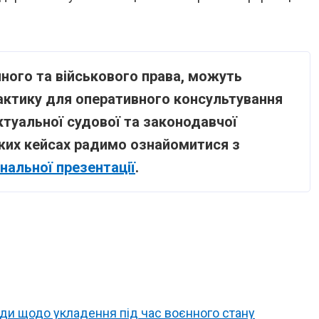
йного та військового права, можуть
рактику для оперативного консультування
ктуальної судової та законодавчої
ожих кейсах радимо ознайомитися з
нальної презентації
.
ади щодо укладення під час воєнного стану