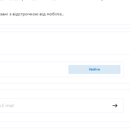
Мін'юст пояснив, як аліменти пов'язані з відстрочкою від мобілізації
увійти