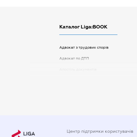
Каталог Liga:BOOK
Адвокат з трудових спорів
Адвокат по ДТП
Апостіль документів
Арбітражний керуючий
Аудитор
Витяг з ЄДР
Державна реєстрація
Довідка про сімейний стан
Центр підтримки користувачів
Довіреність на автомобіль