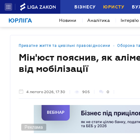
БІЗНЕСУ
ЮРИСТУ
БУ
ЮРЛІГА
Новини
Аналітика
Інтерв'ю
•
Приватне життя та цивільні правовідносини
Оборона т
Мін'юст пояснив, як алім
від мобілізації
4 лютого 2026, 17:30
905
0
Реклама