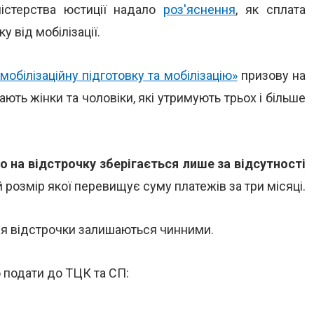
ністерства юстиції надало
роз'яснення
, як сплата
 від мобілізації.
мобілізаційну підготовку та мобілізацію»
призову на
ають жінки та чоловіки, які утримують трьох і більше
о на відстрочку зберігається лише за відсутності
й розмір якої перевищує суму платежів за три місяці.
для відстрочки залишаються чинними.
 подати до ТЦК та СП: