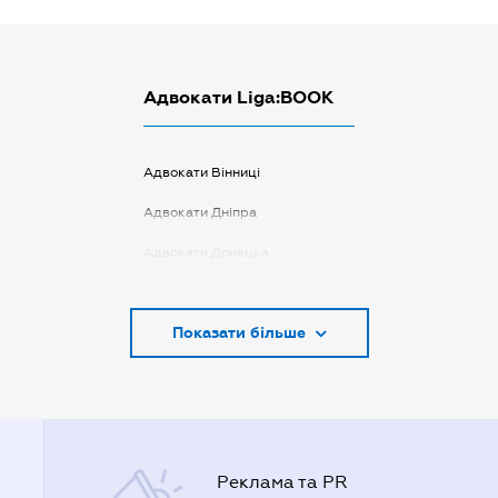
Адвокати Liga:BOOK
Адвокати Вінниці
Адвокати Дніпра
Адвокати Донецка
Адвокати Запоріжжя
Показати більше
Адвокати Києва
Адвокати Луцька
Адвокати Львова
Адвокати Одеси
Реклама та PR
Адвокати Полтави