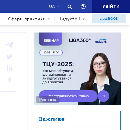
УВІЙТИ
UA
Сфери практики
Індустрії
Liga:BOOK
Реклама
Важливе