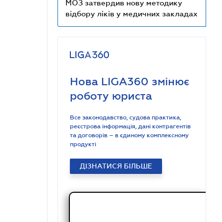
МОЗ затвердив нову методику
відбору ліків у медичних закладах
Нова LIGA360 змінює
роботу юриста
Все законодавство, судова практика,
реєстрова інформація, дані контрагентів
та договорів – в єдиному комплексному
продукті
ДІЗНАТИСЯ БІЛЬШЕ