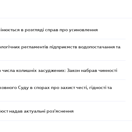
мінюється в розгляді справ про усиновлення
ологічних регламентів підприємств водопостачання та
із числа колишніх засуджених: Закон набрав чинності
ного Суду в спорах про захист честі, гідності та
'юст надав актуальні роз'яснення