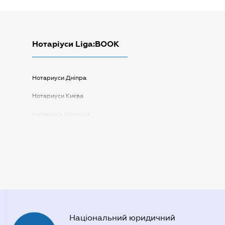
Нотаріуси Liga:BOOK
Нотариуси Дніпра
Нотариуси Києва
Нотаріуси Донецка
Нотаріуси Запоріжжя
Нотаріуси Одеси
Нотаріуси Полтави
Нотаріуси Харкова
Нотаріуси Херсона
Національний юридичний