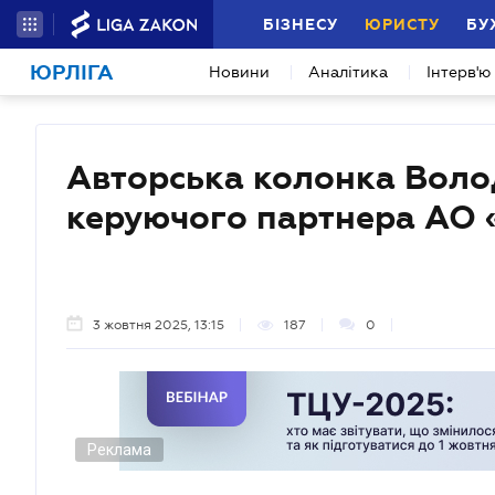
БІЗНЕСУ
ЮРИСТУ
БУ
ЮРЛІГА
Новини
Аналітика
Інтерв'ю
Авторська колонка Воло
керуючого партнера АО 
3 жовтня 2025, 13:15
187
0
Реклама