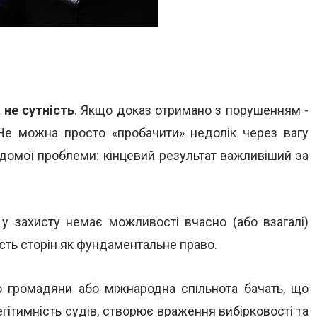
 не сутність
. Якщо доказ отримано з порушенням -
е можна просто «пробачити» недолік через вагу
ідомої проблеми: кінцевий результат важливіший за
 у захисту немає можливості вчасно (або взагалі)
ість сторін як фундаментальне право.
о громадяни або міжнародна спільнота бачать, що
гітимність судів, створює враження вибірковості та