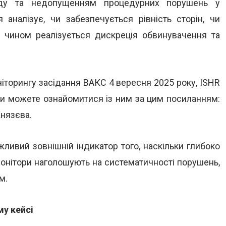
уду та недопущенням процедурних порушень у
я аналізує, чи забезпечується рівність сторін, чи
м чином реалізується дискреція обвинувачення та
оніторингу засідання ВАКС 4 вересня 2025 року, ISHR
 Ви можете ознайомитися із ним за цим посиланням:
Князєва.
жливий зовнішній індикатор того, наскільки глибоко
монітори наголошують на систематичності порушень,
м.
му кейсі