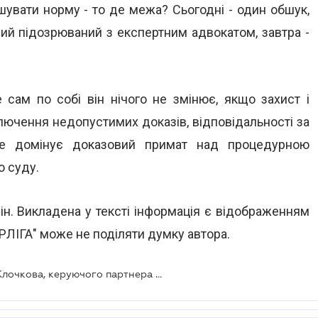
шувати норму - то де межа? Сьогодні - один обшук,
ний підозрюваний з експертним адвокатом, завтра -
е сам по собі він нічого не змінює, якщо захист і
лючення недопустимих доказів, відповідальності за
де домінує доказовий примат над процедурною
о суду.
мін. Викладена у тексті інформація є відображенням
РЛІГА" може не поділяти думку автора.
Авторська колонка Володимира Клочкова, керуючого партнера АО «Клочков та Партнери»