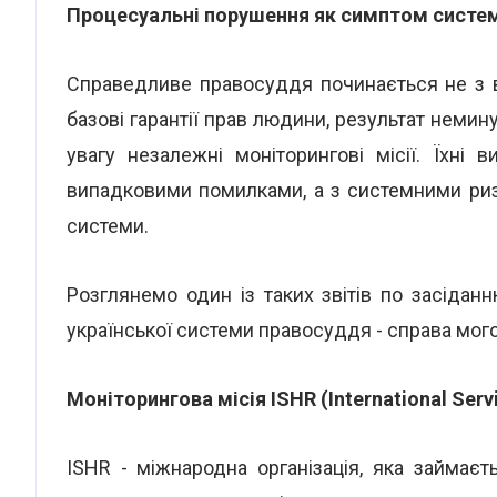
Процесуальні порушення як симптом систем
Справедливе правосуддя починається не з в
базові гарантії прав людини, результат немин
увагу незалежні моніторингові місії. Їхні
випадковими помилками, а з системними ризи
системи.
Розглянемо один із таких звітів по засіда
української системи правосуддя - справа мого
Моніторингова місія ISHR (International Servi
ISHR - міжнародна організація, яка займає