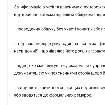
За інформацією місії та власними спостережен
відтворення відеоматеріалів із обшуком і пер
- проведення обшуку без участі понятих або пре
- під час перерахунку один із понятих фа
несвідомий) - що нівелює його роль як гаранта
- відео, яке має слугувати доказом, не суп
документацією чи поясненнями сторін щодо йо
- відсутність критичної оцінки цих недоліків 
або зводяться до формальних ремарок.