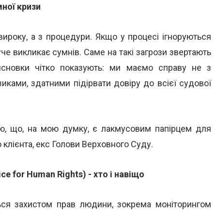
ної кризи
ироку, а з процедури. Якщо у процесі ігноруються
уче викликає сумнів. Саме на такі загрози звертають
 висновки чітко показують: ми маємо справу не з
ками, здатними підірвати довіру до всієї судової
нню, що, на мою думку, є лакмусовим папірцем для
 клієнта, екс Голови Верховного Суду.
ce for Human Rights) - хто і навіщо
ться захистом прав людини, зокрема моніторингом