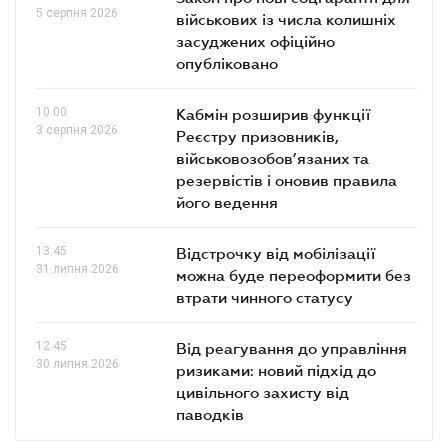
5 серпня 2026
військових із числа колишніх
засуджених офіційно
опубліковано
10.00
Кабмін розширив функції
3 серпня 2026
Реєстру призовників,
військовозобов’язаних та
резервістів і оновив правила
його ведення
13.45
Відстрочку від мобілізації
31 липня 2026
можна буде переоформити без
втрати чинного статусу
12.45
Від реагування до управління
30 липня 2026
ризиками: новий підхід до
цивільного захисту від
паводків