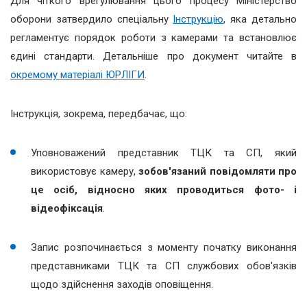
Для чіткого врегулювання цього процесу Міністерство
оборони затвердило спеціальну
Інструкцію
, яка детально
регламентує порядок роботи з камерами та встановлює
єдині стандарти. Детальніше про документ читайте в
окремому матеріалі ЮРЛІГИ
.
Інструкція, зокрема, передбачає, що:
Уповноважений представник ТЦК та СП, який
використовує камеру,
зобов'язаний повідомляти про
це осіб, відносно яких проводиться фото- і
відеофіксація
.
Запис розпочинається з моменту початку виконання
представниками ТЦК та СП службових обов'язків
щодо здійснення заходів оповіщення.