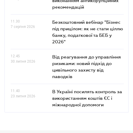
виконанням антикорупційних
рекомендацій
11.30
Безкоштовний вебінар "Бізнес
7 серпня 2026
під прицілом: як не стати ціллю
банку, податкової та БЕБ у
2026"
12.45
Від реагування до управління
30 липня 2026
ризиками: новий підхід до
цивільного захисту від
паводків
11.40
В Україні посилять контроль за
23 липня 2026
використанням коштів ЄС і
міжнародної допомоги